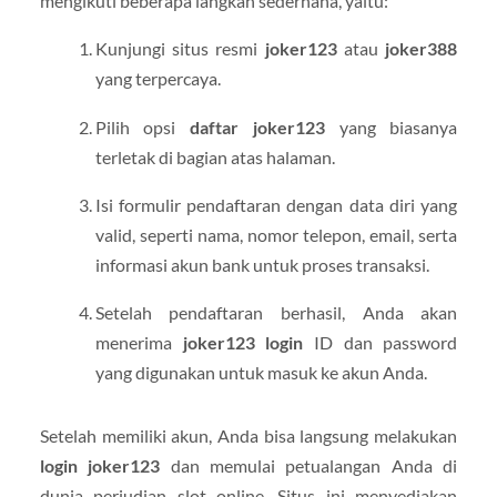
mengikuti beberapa langkah sederhana, yaitu:
Kunjungi situs resmi
joker123
atau
joker388
yang terpercaya.
Pilih opsi
daftar joker123
yang biasanya
terletak di bagian atas halaman.
Isi formulir pendaftaran dengan data diri yang
valid, seperti nama, nomor telepon, email, serta
informasi akun bank untuk proses transaksi.
Setelah pendaftaran berhasil, Anda akan
menerima
joker123 login
ID dan password
yang digunakan untuk masuk ke akun Anda.
Setelah memiliki akun, Anda bisa langsung melakukan
login joker123
dan memulai petualangan Anda di
dunia perjudian slot online. Situs ini menyediakan