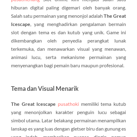
hiburan digital paling digemari oleh banyak orang.
Salah satu permainan yang menonjol adalah
The Great
Icescape
, yang menghadirkan pengalaman bermain
slot dengan tema es dan kutub yang unik. Game ini
dikembangkan oleh penyedia perangkat lunak
terkemuka, dan menawarkan visual yang menawan,
animasi lucu, serta mekanisme permainan yang
menyenangkan bagi pemain baru maupun profesional.
Tema dan Visual Menarik
The Great Icescape
pusathoki
memiliki tema kutub
yang menonjolkan karakter penguin lucu sebagai
simbol utama. Latar belakang permainan menampilkan
lanskap es yang luas dengan gletser biru dan gunung es
yang indah, memberikan nuansa dingin namun