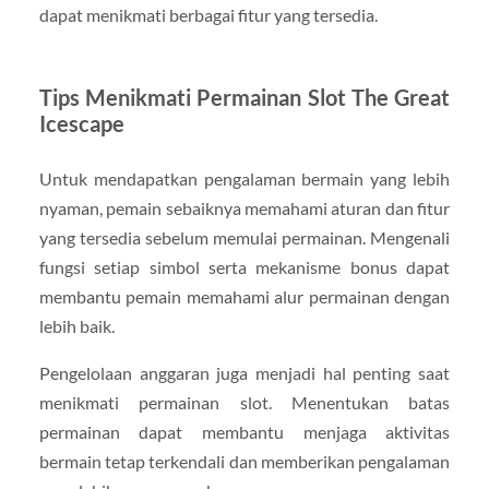
dapat menikmati berbagai fitur yang tersedia.
Tips Menikmati Permainan Slot The Great
Icescape
Untuk mendapatkan pengalaman bermain yang lebih
nyaman, pemain sebaiknya memahami aturan dan fitur
yang tersedia sebelum memulai permainan. Mengenali
fungsi setiap simbol serta mekanisme bonus dapat
membantu pemain memahami alur permainan dengan
lebih baik.
Pengelolaan anggaran juga menjadi hal penting saat
menikmati permainan slot. Menentukan batas
permainan dapat membantu menjaga aktivitas
bermain tetap terkendali dan memberikan pengalaman