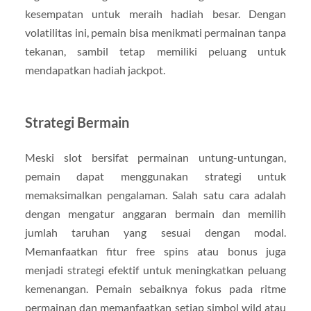
kesempatan untuk meraih hadiah besar. Dengan
volatilitas ini, pemain bisa menikmati permainan tanpa
tekanan, sambil tetap memiliki peluang untuk
mendapatkan hadiah jackpot.
Strategi Bermain
Meski slot bersifat permainan untung-untungan,
pemain dapat menggunakan strategi untuk
memaksimalkan pengalaman. Salah satu cara adalah
dengan mengatur anggaran bermain dan memilih
jumlah taruhan yang sesuai dengan modal.
Memanfaatkan fitur free spins atau bonus juga
menjadi strategi efektif untuk meningkatkan peluang
kemenangan. Pemain sebaiknya fokus pada ritme
permainan dan memanfaatkan setiap simbol wild atau