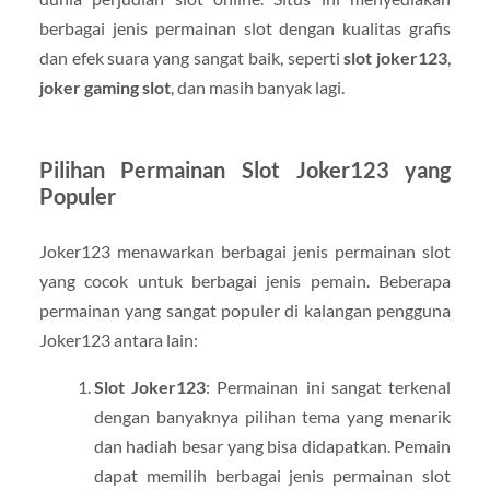
berbagai jenis permainan slot dengan kualitas grafis
dan efek suara yang sangat baik, seperti
slot joker123
,
joker gaming slot
, dan masih banyak lagi.
Pilihan Permainan Slot Joker123 yang
Populer
Joker123 menawarkan berbagai jenis permainan slot
yang cocok untuk berbagai jenis pemain. Beberapa
permainan yang sangat populer di kalangan pengguna
Joker123 antara lain:
Slot Joker123
: Permainan ini sangat terkenal
dengan banyaknya pilihan tema yang menarik
dan hadiah besar yang bisa didapatkan. Pemain
dapat memilih berbagai jenis permainan slot