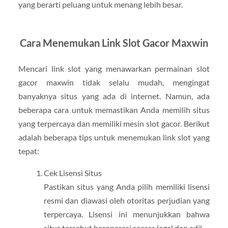
yang berarti peluang untuk menang lebih besar.
Cara Menemukan Link Slot Gacor Maxwin
Mencari link slot yang menawarkan permainan slot
gacor maxwin tidak selalu mudah, mengingat
banyaknya situs yang ada di internet. Namun, ada
beberapa cara untuk memastikan Anda memilih situs
yang terpercaya dan memiliki mesin slot gacor. Berikut
adalah beberapa tips untuk menemukan link slot yang
tepat:
Cek Lisensi Situs
Pastikan situs yang Anda pilih memiliki lisensi
resmi dan diawasi oleh otoritas perjudian yang
terpercaya. Lisensi ini menunjukkan bahwa
situs tersebut beroperasi secara legal dan adil.