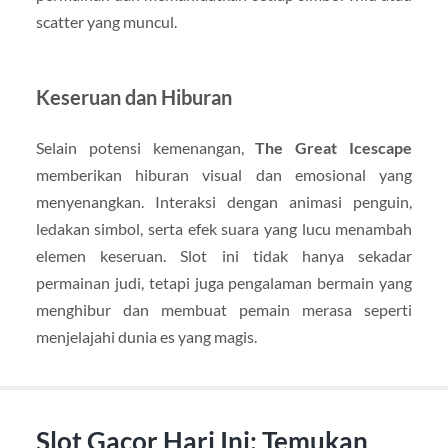
scatter yang muncul.
Keseruan dan Hiburan
Selain potensi kemenangan,
The Great Icescape
memberikan hiburan visual dan emosional yang
menyenangkan. Interaksi dengan animasi penguin,
ledakan simbol, serta efek suara yang lucu menambah
elemen keseruan. Slot ini tidak hanya sekadar
permainan judi, tetapi juga pengalaman bermain yang
menghibur dan membuat pemain merasa seperti
menjelajahi dunia es yang magis.
Slot Gacor Hari Ini: Temukan