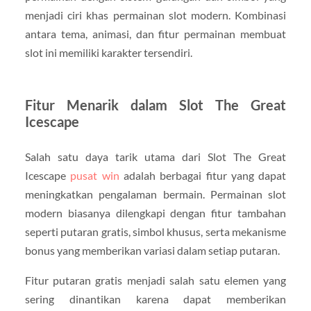
menjadi ciri khas permainan slot modern. Kombinasi
antara tema, animasi, dan fitur permainan membuat
slot ini memiliki karakter tersendiri.
Fitur Menarik dalam Slot The Great
Icescape
Salah satu daya tarik utama dari Slot The Great
Icescape
pusat win
adalah berbagai fitur yang dapat
meningkatkan pengalaman bermain. Permainan slot
modern biasanya dilengkapi dengan fitur tambahan
seperti putaran gratis, simbol khusus, serta mekanisme
bonus yang memberikan variasi dalam setiap putaran.
Fitur putaran gratis menjadi salah satu elemen yang
sering dinantikan karena dapat memberikan