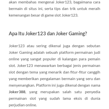
akan membahas mengenai Joker123, bagaimana cara
bermain di situs ini, serta tips dan trik untuk meraih
kemenangan besar di game slot Joker123.
Apa Itu Joker123 dan Joker Gaming?
Joker123 atau sering dikenal juga dengan sebutan
Joker Gaming adalah sebuah platform permainan judi
online yang sangat populer di kalangan para pemain
slot. Joker123 menawarkan berbagai jenis permainan
slot dengan tema yang menarik dan fitur-fitur canggih
yang memberikan pengalaman bermain yang seru dan
menyenangkan. Platform ini juga dikenal dengan nama
Joker388
, yang merupakan salah satu penyedia
permainan slot yang sudah lama eksis di dunia
perjudian online.