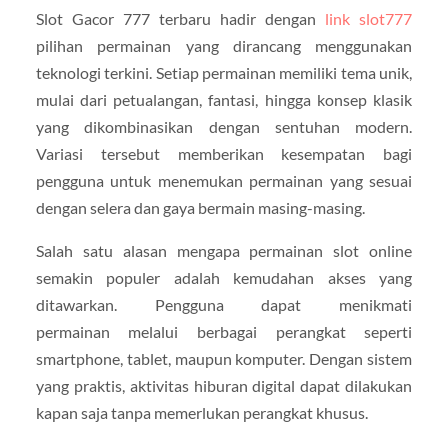
Slot Gacor 777 terbaru hadir dengan
link slot777
pilihan permainan yang dirancang menggunakan
teknologi terkini. Setiap permainan memiliki tema unik,
mulai dari petualangan, fantasi, hingga konsep klasik
yang dikombinasikan dengan sentuhan modern.
Variasi tersebut memberikan kesempatan bagi
pengguna untuk menemukan permainan yang sesuai
dengan selera dan gaya bermain masing-masing.
Salah satu alasan mengapa permainan slot online
semakin populer adalah kemudahan akses yang
ditawarkan. Pengguna dapat menikmati
permainan melalui berbagai perangkat seperti
smartphone, tablet, maupun komputer. Dengan sistem
yang praktis, aktivitas hiburan digital dapat dilakukan
kapan saja tanpa memerlukan perangkat khusus.