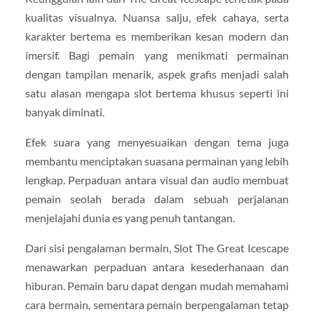
kualitas visualnya. Nuansa salju, efek cahaya, serta
karakter bertema es memberikan kesan modern dan
imersif. Bagi pemain yang menikmati permainan
dengan tampilan menarik, aspek grafis menjadi salah
satu alasan mengapa slot bertema khusus seperti ini
banyak diminati.
Efek suara yang menyesuaikan dengan tema juga
membantu menciptakan suasana permainan yang lebih
lengkap. Perpaduan antara visual dan audio membuat
pemain seolah berada dalam sebuah perjalanan
menjelajahi dunia es yang penuh tantangan.
Dari sisi pengalaman bermain, Slot The Great Icescape
menawarkan perpaduan antara kesederhanaan dan
hiburan. Pemain baru dapat dengan mudah memahami
cara bermain, sementara pemain berpengalaman tetap