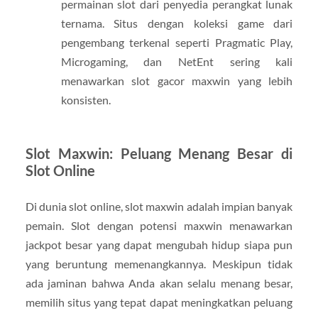
permainan slot dari penyedia perangkat lunak
ternama. Situs dengan koleksi game dari
pengembang terkenal seperti Pragmatic Play,
Microgaming, dan NetEnt sering kali
menawarkan slot gacor maxwin yang lebih
konsisten.
Slot Maxwin: Peluang Menang Besar di
Slot Online
Di dunia slot online, slot maxwin adalah impian banyak
pemain. Slot dengan potensi maxwin menawarkan
jackpot besar yang dapat mengubah hidup siapa pun
yang beruntung memenangkannya. Meskipun tidak
ada jaminan bahwa Anda akan selalu menang besar,
memilih situs yang tepat dapat meningkatkan peluang