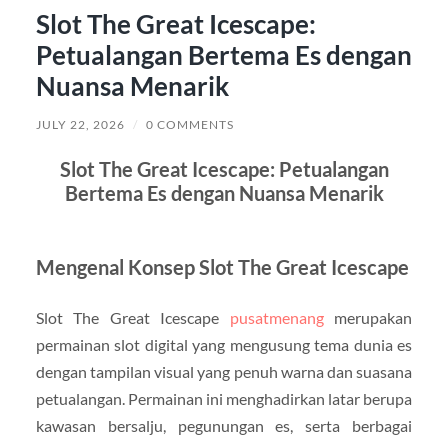
Slot The Great Icescape:
Petualangan Bertema Es dengan
Nuansa Menarik
JULY 22, 2026
/
0 COMMENTS
Slot The Great Icescape: Petualangan
Bertema Es dengan Nuansa Menarik
Mengenal Konsep Slot The Great Icescape
Slot The Great Icescape
pusatmenang
merupakan
permainan slot digital yang mengusung tema dunia es
dengan tampilan visual yang penuh warna dan suasana
petualangan. Permainan ini menghadirkan latar berupa
kawasan bersalju, pegunungan es, serta berbagai