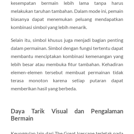
kesempatan bermain lebih lama tanpa harus
melakukan taruhan tambahan. Dalam mode ini, pemain
biasanya dapat menemukan peluang mendapatkan
kombinasi simbol yang lebih menarik.
Selain itu, simbol khusus juga menjadi bagian penting
dalam permainan. Simbol dengan fungsi tertentu dapat
membantu menciptakan kombinasi kemenangan yang
lebih besar atau membuka fitur tambahan. Kehadiran
elemen-elemen tersebut membuat permainan tidak
terasa monoton karena setiap putaran dapat
memberikan hasil yang berbeda.
Daya Tarik Visual dan Pengalaman
Bermain
Keunggulan lain dari The Great Icescape terletak pada