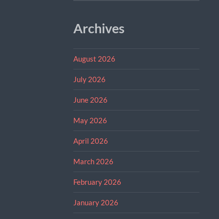
Archives
August 2026
July 2026
June 2026
May 2026
April 2026
March 2026
February 2026
January 2026