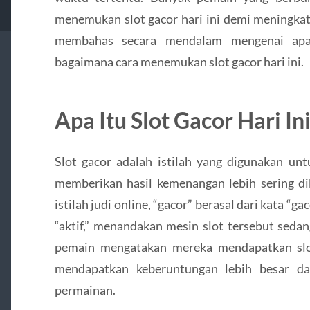
menemukan slot gacor hari ini demi meningkat
membahas secara mendalam mengenai apa it
bagaimana cara menemukan slot gacor hari ini.
Apa Itu Slot Gacor Hari In
Slot gacor adalah istilah yang digunakan un
memberikan hasil kemenangan lebih sering d
istilah judi online, “gacor” berasal dari kata “g
“aktif,” menandakan mesin slot tersebut seda
pemain mengatakan mereka mendapatkan slot 
mendapatkan keberuntungan lebih besar da
permainan.