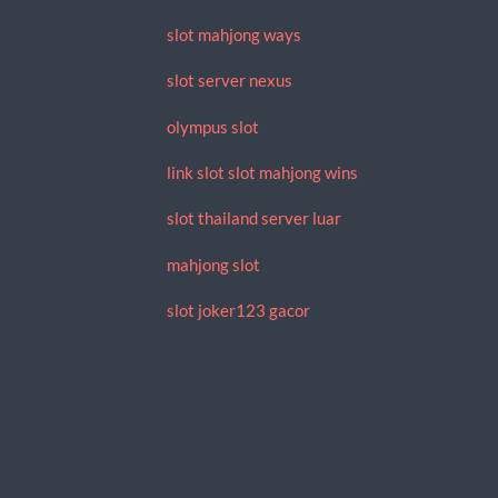
slot mahjong ways
slot server nexus
olympus slot
link slot slot mahjong wins
slot thailand server luar
mahjong slot
slot joker123 gacor