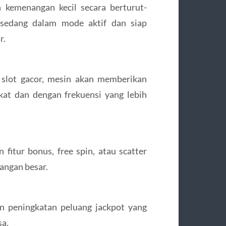
 kemenangan kecil secara berturut-
 sedang dalam mode aktif dan siap
r.
slot gacor, mesin akan memberikan
at dan dengan frekuensi yang lebih
fitur bonus, free spin, atau scatter
angan besar.
n peningkatan peluang jackpot yang
sa.