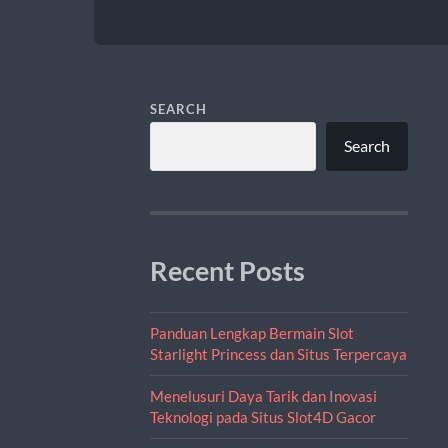
SEARCH
Search
Recent Posts
Panduan Lengkap Bermain Slot
Starlight Princess dan Situs Terpercaya
Menelusuri Daya Tarik dan Inovasi
Teknologi pada Situs Slot4D Gacor