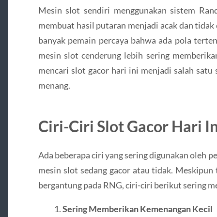
Mesin slot sendiri menggunakan sistem Ra
membuat hasil putaran menjadi acak dan tidak 
banyak pemain percaya bahwa ada pola terte
mesin slot cenderung lebih sering memberika
mencari slot gacor hari ini menjadi salah sat
menang.
Ciri-Ciri Slot Gacor Hari In
Ada beberapa ciri yang sering digunakan oleh 
mesin slot sedang gacor atau tidak. Meskipun 
bergantung pada RNG, ciri-ciri berikut sering m
Sering Memberikan Kemenangan Kecil