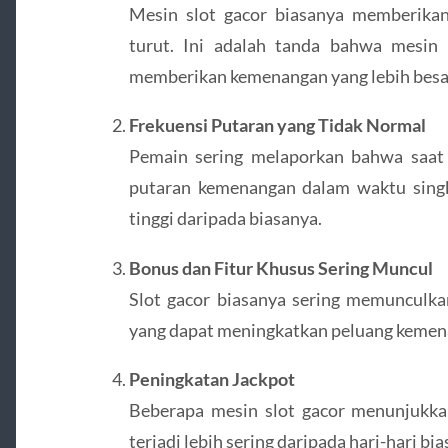
Mesin slot gacor biasanya memberikan
turut. Ini adalah tanda bahwa mesin
memberikan kemenangan yang lebih besa
Frekuensi Putaran yang Tidak Normal
Pemain sering melaporkan bahwa saat 
putaran kemenangan dalam waktu singk
tinggi daripada biasanya.
Bonus dan Fitur Khusus Sering Muncul
Slot gacor biasanya sering memunculkan 
yang dapat meningkatkan peluang kemen
Peningkatan Jackpot
Beberapa mesin slot gacor menunjukka
terjadi lebih sering daripada hari-hari bia