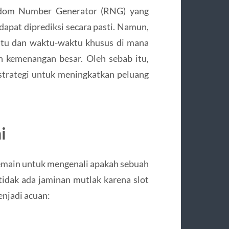
ndom Number Generator (RNG) yang
dapat diprediksi secara pasti. Namun,
ntu dan waktu-waktu khusus di mana
n kemenangan besar. Oleh sebab itu,
u strategi untuk meningkatkan peluang
i
pemain untuk mengenali apakah sebuah
tidak ada jaminan mutlak karena slot
enjadi acuan: