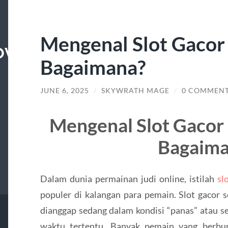
Mengenal Slot Gacor 
OVERY.COM
Bagaimana?
JUNE 6, 2025
/
SKYWRATH MAGE
/
0 COMMEN
Mengenal Slot Gacor 
Bagaim
Dalam dunia permainan judi online, istilah
sl
populer di kalangan para pemain. Slot gacor 
dianggap sedang dalam kondisi “panas” atau 
waktu tertentu. Banyak pemain yang berbur