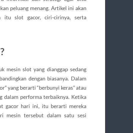
kan peluang menang. Artikel ini akan
u slot gacor, ciri-cirinya, serta
i?
tuk mesin slot yang dianggap sedang
ibandingkan dengan biasanya. Dalam
acor” yang berarti “berbunyi keras” atau
ng dalam performa terbaiknya. Ketika
gacor hari ini, itu berarti mereka
ri mesin tersebut dalam satu sesi