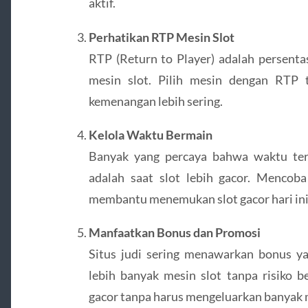
aktif.
Perhatikan RTP Mesin Slot
RTP (Return to Player) adalah persent
mesin slot. Pilih mesin dengan RTP 
kemenangan lebih sering.
Kelola Waktu Bermain
Banyak yang percaya bahwa waktu tert
adalah saat slot lebih gacor. Mencob
membantu menemukan slot gacor hari ini
Manfaatkan Bonus dan Promosi
Situs judi sering menawarkan bonus y
lebih banyak mesin slot tanpa risiko 
gacor tanpa harus mengeluarkan banyak 