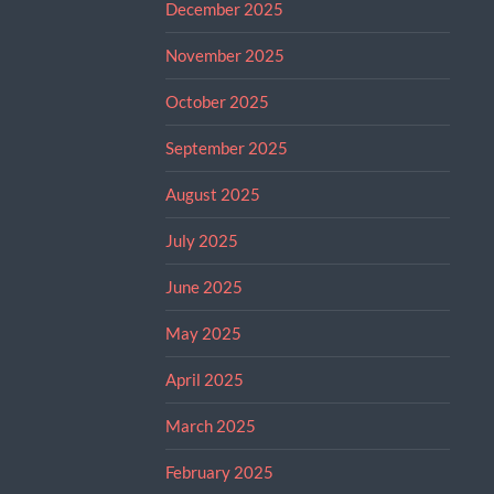
December 2025
November 2025
October 2025
September 2025
August 2025
July 2025
June 2025
May 2025
April 2025
March 2025
February 2025