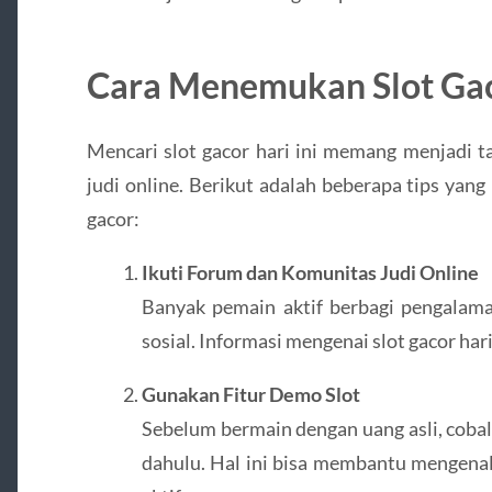
Cara Menemukan Slot Gaco
Mencari slot gacor hari ini memang menjadi t
judi online. Berikut adalah beberapa tips yan
gacor:
Ikuti Forum dan Komunitas Judi Online
Banyak pemain aktif berbagi pengalam
sosial. Informasi mengenai slot gacor hari
Gunakan Fitur Demo Slot
Sebelum bermain dengan uang asli, coba
dahulu. Hal ini bisa membantu mengenali