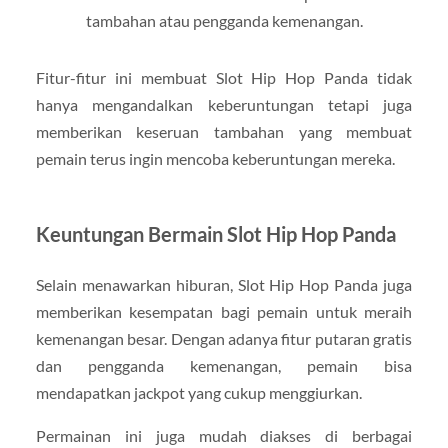
tambahan atau pengganda kemenangan.
Fitur-fitur ini membuat Slot Hip Hop Panda tidak
hanya mengandalkan keberuntungan tetapi juga
memberikan keseruan tambahan yang membuat
pemain terus ingin mencoba keberuntungan mereka.
Keuntungan Bermain Slot Hip Hop Panda
Selain menawarkan hiburan, Slot Hip Hop Panda juga
memberikan kesempatan bagi pemain untuk meraih
kemenangan besar. Dengan adanya fitur putaran gratis
dan pengganda kemenangan, pemain bisa
mendapatkan jackpot yang cukup menggiurkan.
Permainan ini juga mudah diakses di berbagai