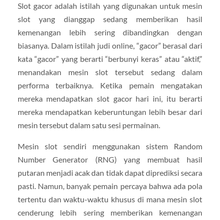
Slot gacor adalah istilah yang digunakan untuk mesin
slot yang dianggap sedang memberikan hasil
kemenangan lebih sering dibandingkan dengan
biasanya. Dalam istilah judi online, “gacor” berasal dari
kata “gacor” yang berarti “berbunyi keras” atau “aktif,”
menandakan mesin slot tersebut sedang dalam
performa terbaiknya. Ketika pemain mengatakan
mereka mendapatkan slot gacor hari ini, itu berarti
mereka mendapatkan keberuntungan lebih besar dari
mesin tersebut dalam satu sesi permainan.
Mesin slot sendiri menggunakan sistem Random
Number Generator (RNG) yang membuat hasil
putaran menjadi acak dan tidak dapat diprediksi secara
pasti. Namun, banyak pemain percaya bahwa ada pola
tertentu dan waktu-waktu khusus di mana mesin slot
cenderung lebih sering memberikan kemenangan