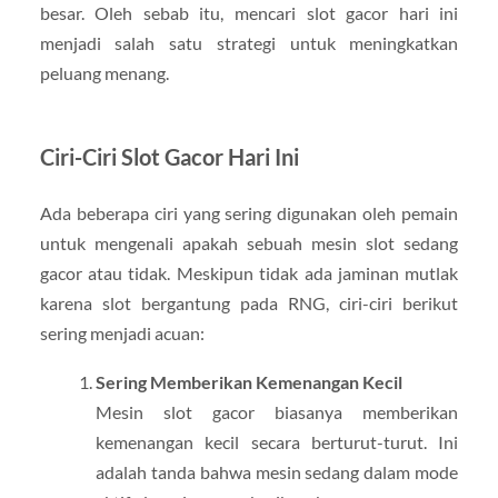
besar. Oleh sebab itu, mencari slot gacor hari ini
menjadi salah satu strategi untuk meningkatkan
peluang menang.
Ciri-Ciri Slot Gacor Hari Ini
Ada beberapa ciri yang sering digunakan oleh pemain
untuk mengenali apakah sebuah mesin slot sedang
gacor atau tidak. Meskipun tidak ada jaminan mutlak
karena slot bergantung pada RNG, ciri-ciri berikut
sering menjadi acuan:
Sering Memberikan Kemenangan Kecil
Mesin slot gacor biasanya memberikan
kemenangan kecil secara berturut-turut. Ini
adalah tanda bahwa mesin sedang dalam mode