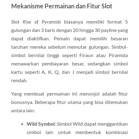
Mekanisme Permainan dan Fitur Slot
Slot
Rise of Pyramids
biasanya memiliki format 5
gulungan dan 3 baris dengan 20 hingga 30 payline yang
dapat diaktifkan. Pemain dapat memilih besaran
taruhan mereka sebelum memutar gulungan. Simbol-
simbol bernilai tinggi seperti Firaun atau Piramida
menawarkan pembayaran besar, sedangkan simbol
kartu seperti A, K, Q, dan J menjadi simbol bernilai
rendah.
Yang membuat permainan ini menonjol adalah fitur
bonusnya. Beberapa fitur utama yang bisa ditemukan
antara lain:
Wild Symbol
: Simbol Wild dapat menggantikan
simbol lain untuk membentuk kombinasi