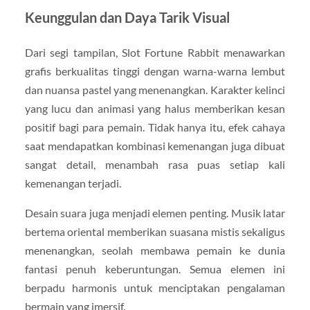
Keunggulan dan Daya Tarik Visual
Dari segi tampilan, Slot Fortune Rabbit menawarkan
grafis berkualitas tinggi dengan warna-warna lembut
dan nuansa pastel yang menenangkan. Karakter kelinci
yang lucu dan animasi yang halus memberikan kesan
positif bagi para pemain. Tidak hanya itu, efek cahaya
saat mendapatkan kombinasi kemenangan juga dibuat
sangat detail, menambah rasa puas setiap kali
kemenangan terjadi.
Desain suara juga menjadi elemen penting. Musik latar
bertema oriental memberikan suasana mistis sekaligus
menenangkan, seolah membawa pemain ke dunia
fantasi penuh keberuntungan. Semua elemen ini
berpadu harmonis untuk menciptakan pengalaman
bermain yang imersif.