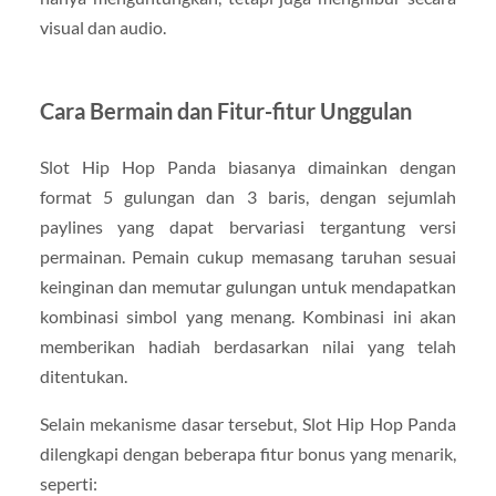
visual dan audio.
Cara Bermain dan Fitur-fitur Unggulan
Slot Hip Hop Panda biasanya dimainkan dengan
format 5 gulungan dan 3 baris, dengan sejumlah
paylines yang dapat bervariasi tergantung versi
permainan. Pemain cukup memasang taruhan sesuai
keinginan dan memutar gulungan untuk mendapatkan
kombinasi simbol yang menang. Kombinasi ini akan
memberikan hadiah berdasarkan nilai yang telah
ditentukan.
Selain mekanisme dasar tersebut, Slot Hip Hop Panda
dilengkapi dengan beberapa fitur bonus yang menarik,
seperti: