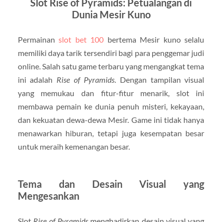
Slot Rise of Pyramids: Petualangan di
Dunia Mesir Kuno
Permainan
slot bet 100
bertema Mesir kuno selalu
memiliki daya tarik tersendiri bagi para penggemar judi
online. Salah satu game terbaru yang mengangkat tema
ini adalah
Rise of Pyramids
. Dengan tampilan visual
yang memukau dan fitur-fitur menarik, slot ini
membawa pemain ke dunia penuh misteri, kekayaan,
dan kekuatan dewa-dewa Mesir. Game ini tidak hanya
menawarkan hiburan, tetapi juga kesempatan besar
untuk meraih kemenangan besar.
Tema dan Desain Visual yang
Mengesankan
Slot
Rise of Pyramids
menghadirkan desain visual yang