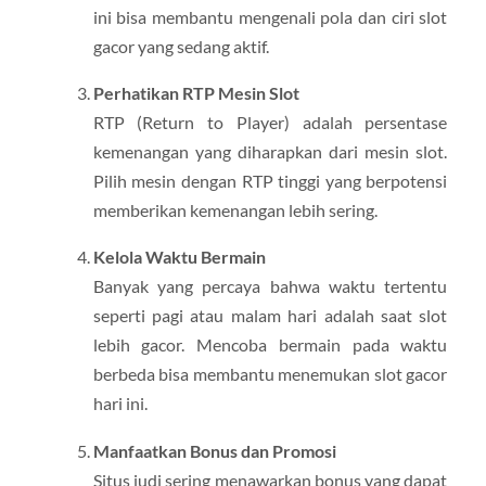
ini bisa membantu mengenali pola dan ciri slot
gacor yang sedang aktif.
Perhatikan RTP Mesin Slot
RTP (Return to Player) adalah persentase
kemenangan yang diharapkan dari mesin slot.
Pilih mesin dengan RTP tinggi yang berpotensi
memberikan kemenangan lebih sering.
Kelola Waktu Bermain
Banyak yang percaya bahwa waktu tertentu
seperti pagi atau malam hari adalah saat slot
lebih gacor. Mencoba bermain pada waktu
berbeda bisa membantu menemukan slot gacor
hari ini.
Manfaatkan Bonus dan Promosi
Situs judi sering menawarkan bonus yang dapat