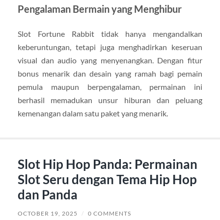
Pengalaman Bermain yang Menghibur
Slot Fortune Rabbit tidak hanya mengandalkan
keberuntungan, tetapi juga menghadirkan keseruan
visual dan audio yang menyenangkan. Dengan fitur
bonus menarik dan desain yang ramah bagi pemain
pemula maupun berpengalaman, permainan ini
berhasil memadukan unsur hiburan dan peluang
kemenangan dalam satu paket yang menarik.
Slot Hip Hop Panda: Permainan
Slot Seru dengan Tema Hip Hop
dan Panda
OCTOBER 19, 2025
/
0 COMMENTS