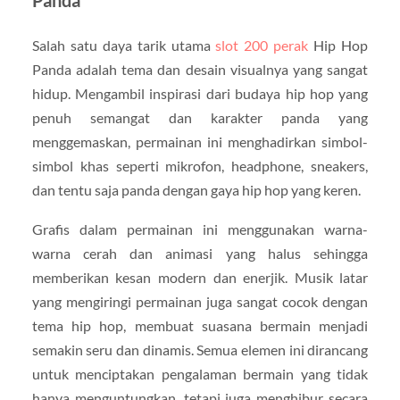
Panda
Salah satu daya tarik utama
slot 200 perak
Hip Hop
Panda adalah tema dan desain visualnya yang sangat
hidup. Mengambil inspirasi dari budaya hip hop yang
penuh semangat dan karakter panda yang
menggemaskan, permainan ini menghadirkan simbol-
simbol khas seperti mikrofon, headphone, sneakers,
dan tentu saja panda dengan gaya hip hop yang keren.
Grafis dalam permainan ini menggunakan warna-
warna cerah dan animasi yang halus sehingga
memberikan kesan modern dan enerjik. Musik latar
yang mengiringi permainan juga sangat cocok dengan
tema hip hop, membuat suasana bermain menjadi
semakin seru dan dinamis. Semua elemen ini dirancang
untuk menciptakan pengalaman bermain yang tidak
hanya menguntungkan, tetapi juga menghibur secara