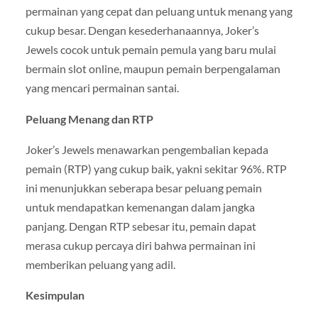
permainan yang cepat dan peluang untuk menang yang
cukup besar. Dengan kesederhanaannya, Joker’s
Jewels cocok untuk pemain pemula yang baru mulai
bermain slot online, maupun pemain berpengalaman
yang mencari permainan santai.
Peluang Menang dan RTP
Joker’s Jewels menawarkan pengembalian kepada
pemain (RTP) yang cukup baik, yakni sekitar 96%. RTP
ini menunjukkan seberapa besar peluang pemain
untuk mendapatkan kemenangan dalam jangka
panjang. Dengan RTP sebesar itu, pemain dapat
merasa cukup percaya diri bahwa permainan ini
memberikan peluang yang adil.
Kesimpulan