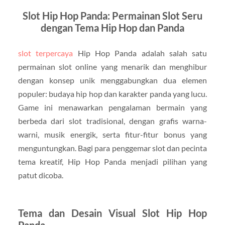
Slot Hip Hop Panda: Permainan Slot Seru
dengan Tema Hip Hop dan Panda
slot terpercaya
Hip Hop Panda adalah salah satu
permainan slot online yang menarik dan menghibur
dengan konsep unik menggabungkan dua elemen
populer: budaya hip hop dan karakter panda yang lucu.
Game ini menawarkan pengalaman bermain yang
berbeda dari slot tradisional, dengan grafis warna-
warni, musik energik, serta fitur-fitur bonus yang
menguntungkan. Bagi para penggemar slot dan pecinta
tema kreatif, Hip Hop Panda menjadi pilihan yang
patut dicoba.
Tema dan Desain Visual Slot Hip Hop