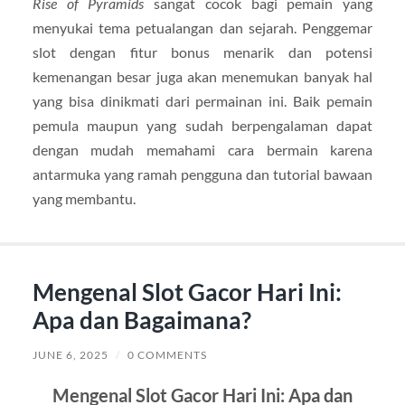
Rise of Pyramids
sangat cocok bagi pemain yang
menyukai tema petualangan dan sejarah. Penggemar
slot dengan fitur bonus menarik dan potensi
kemenangan besar juga akan menemukan banyak hal
yang bisa dinikmati dari permainan ini. Baik pemain
pemula maupun yang sudah berpengalaman dapat
dengan mudah memahami cara bermain karena
antarmuka yang ramah pengguna dan tutorial bawaan
yang membantu.
Mengenal Slot Gacor Hari Ini:
Apa dan Bagaimana?
JUNE 6, 2025
/
0 COMMENTS
Mengenal Slot Gacor Hari Ini: Apa dan