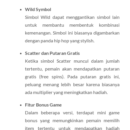
Wild Symbol
Simbol Wild dapat menggantikan simbol lain
untuk membantu membentuk kombinasi
kemenangan. Simbol ini biasanya digambarkan
dengan panda hip hop yang stylish.
Scatter dan Putaran Gratis
Ketika simbol Scatter muncul dalam jumlah
tertentu, pemain akan mendapatkan putaran
gratis (free spins). Pada putaran gratis ini,
peluang menang lebih besar karena biasanya
ada multiplier yang meningkatkan hadiah.
Fitur Bonus Game
Dalam beberapa versi, terdapat mini game
bonus yang memungkinkan pemain memilih
item tertentu untuk mendapatkan hadiah