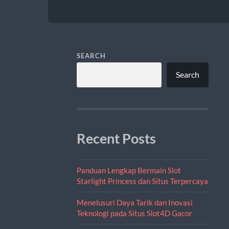
SEARCH
Search
Recent Posts
Panduan Lengkap Bermain Slot
Starlight Princess dan Situs Terpercaya
Menelusuri Daya Tarik dan Inovasi
Teknologi pada Situs Slot4D Gacor