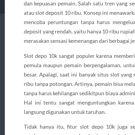
dan kepuasan pemain. Salah satu tren yang se
atau slot deposit 10 ribu. Konsep ini menawar
mencoba peruntungan tanpa harus mengelua
deposit yang rendah, yaitu hanya 10 ribu rupia
merasakan sensasi kemenangan dari berbagai jen
Slot depo 10k sangat populer karena memberik
pemula maupun pemain berpengalaman, untuk
besar. Apalagi, saat ini banyak situs slot yang
ribu tanpa potongan. Artinya, pemain bisa mel
tanpa harus kehilangan sedikitpun biaya admini
Hal ini tentu sangat menguntungkan karena
langsung digunakan untuk taruhan.
Tidak hanya itu, fitur slot depo 10k juga 