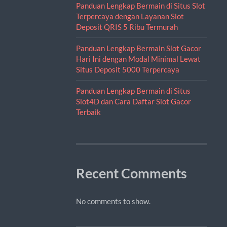
Panduan Lengkap Bermain di Situs Slot
Terpercaya dengan Layanan Slot
Deposit QRIS 5 Ribu Termurah
Panduan Lengkap Bermain Slot Gacor
Hari Ini dengan Modal Minimal Lewat
Situs Deposit 5000 Terpercaya
Panduan Lengkap Bermain di Situs
Slot4D dan Cara Daftar Slot Gacor
Terbaik
Recent Comments
No comments to show.