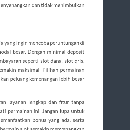
menyenangkan dan tidak menimbulkan
saja yang ingin mencoba peruntungan di
modal besar. Dengan minimal deposit
ayaran seperti slot dana, slot qris,
semakin maksimal. Pilihan permainan
ikan peluang kemenangan lebih besar
an layanan lengkap dan fitur tanpa
ti permainan ini. Jangan lupa untuk
memanfaatkan bonus yang ada, serta
 bermain slot semakin menyenangkan