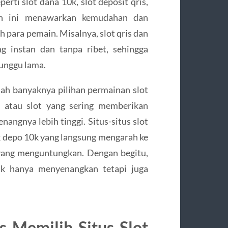
ti slot dana 10k, slot deposit qris,
an ini menawarkan kemudahan dan
h para pemain. Misalnya, slot qris dan
g instan dan tanpa ribet, sehingga
unggu lama.
alah banyaknya pilihan permainan slot
r atau slot yang sering memberikan
angnya lebih tinggi. Situs-situs slot
k depo 10k yang langsung mengarah ke
 yang menguntungkan. Dengan begitu,
ak hanya menyenangkan tetapi juga
s Memilih Situs Slot