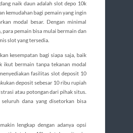
dang naik daun adalah slot depo 10k
kan kemudahan bagi pemain yang ingin
rkan modal besar. Dengan minimal
h, para pemain bisa mulai bermain dan
is slot yang tersedia.
an kesempatan bagi siapa saja, baik
 ikut bermain tanpa tekanan modal
 menyediakan fasilitas slot deposit 10
akukan deposit sebesar 10 ribu rupiah
strasi atau potongan dari pihak situs.
 seluruh dana yang disetorkan bisa
semakin lengkap dengan adanya opsi