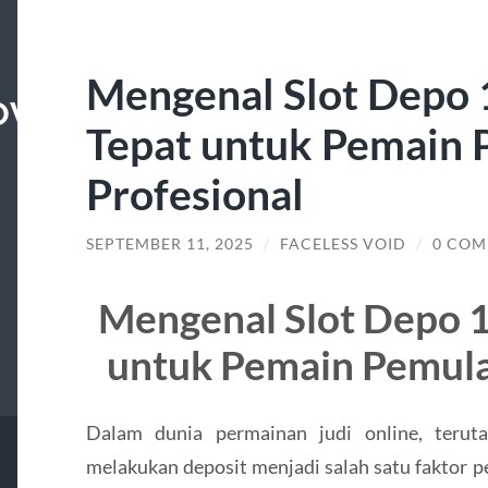
Mengenal Slot Depo 1
OVERY.COM
Tepat untuk Pemain 
Profesional
SEPTEMBER 11, 2025
/
FACELESS VOID
/
0 COM
Mengenal Slot Depo 1
untuk Pemain Pemula
Dalam dunia permainan judi online, terut
melakukan deposit menjadi salah satu faktor