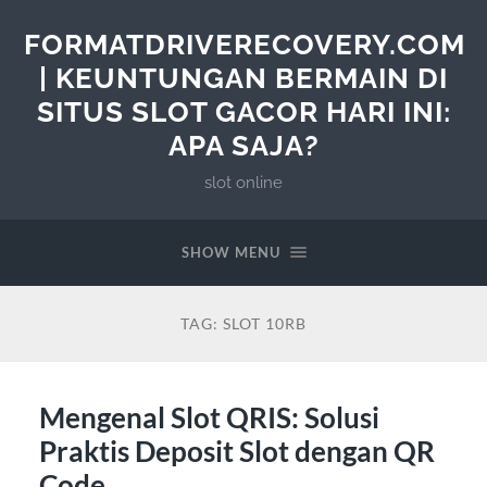
FORMATDRIVERECOVERY.COM
| KEUNTUNGAN BERMAIN DI
SITUS SLOT GACOR HARI INI:
APA SAJA?
slot online
SHOW MENU
TAG:
SLOT 10RB
Mengenal Slot QRIS: Solusi
Praktis Deposit Slot dengan QR
Code