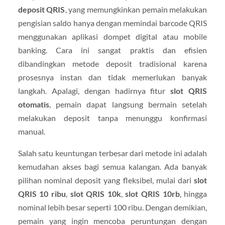
deposit QRIS
, yang memungkinkan pemain melakukan
pengisian saldo hanya dengan memindai barcode QRIS
menggunakan aplikasi dompet digital atau mobile
banking. Cara ini sangat praktis dan efisien
dibandingkan metode deposit tradisional karena
prosesnya instan dan tidak memerlukan banyak
langkah. Apalagi, dengan hadirnya fitur
slot QRIS
otomatis
, pemain dapat langsung bermain setelah
melakukan deposit tanpa menunggu konfirmasi
manual.
Salah satu keuntungan terbesar dari metode ini adalah
kemudahan akses bagi semua kalangan. Ada banyak
pilihan nominal deposit yang fleksibel, mulai dari
slot
QRIS 10 ribu
,
slot QRIS 10k
,
slot QRIS 10rb
, hingga
nominal lebih besar seperti 100 ribu. Dengan demikian,
pemain yang ingin mencoba peruntungan dengan