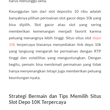
harus menunggu lama.
Keunggulan lain dari slot deposito 10 ribu adalah
banyaknya pilihan permainan slot gacor depo 10k yang
bisa dipilih. Slot gacor atau slot yang sering
memberikan kemenangan menjadi favorit karena
peluang menangnya lebih tinggi. Situs-situs slot
depo
10k
terpercaya biasanya menyediakan link depo 10k
yang langsung mengarah ke permainan dengan RTP
tinggi dan volatilitas yang menguntungkan. Dengan
begitu, pemain bisa menikmati permainan yang tidak
hanya menyenangkan tetapi juga memberikan peluang
keuntungan nyata.
Strategi Bermain dan Tips Memilih Situs
Slot Depo 10K Terpercaya