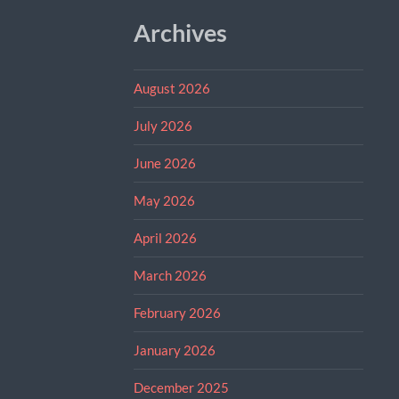
Archives
August 2026
July 2026
June 2026
May 2026
April 2026
March 2026
February 2026
January 2026
December 2025