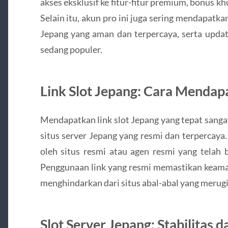
akses eksklusif ke fitur-fitur premium, bonus kh
Selain itu, akun pro ini juga sering mendapatka
Jepang yang aman dan terpercaya, serta updat
sedang populer.
Link Slot Jepang: Cara Menda
Mendapatkan link slot Jepang yang tepat sanga
situs server Jepang yang resmi dan terpercaya.
oleh situs resmi atau agen resmi yang telah
Penggunaan link yang resmi memastikan keaman
menghindarkan dari situs abal-abal yang merug
Slot Server Jepang: Stabilitas