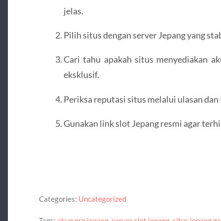
jelas.
Pilih situs dengan server Jepang yang sta
Cari tahu apakah situs menyediakan aku
eksklusif.
Periksa reputasi situs melalui ulasan dan
Gunakan link slot Jepang resmi agar terhi
Categories:
Uncategorized
Tags:
akun pro jepang
,
server slot jepang
,
situs jepang g