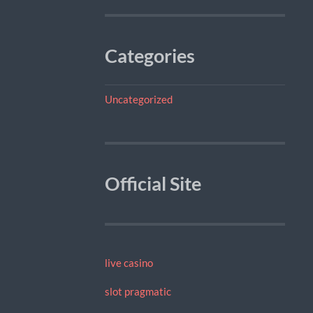
Categories
Uncategorized
Official Site
live casino
slot pragmatic