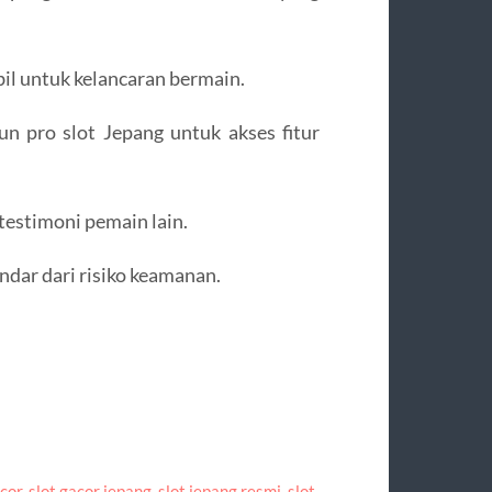
bil untuk kelancaran bermain.
n pro slot Jepang untuk akses fitur
 testimoni pemain lain.
ndar dari risiko keamanan.
acor
,
slot gacor jepang
,
slot jepang resmi
,
slot