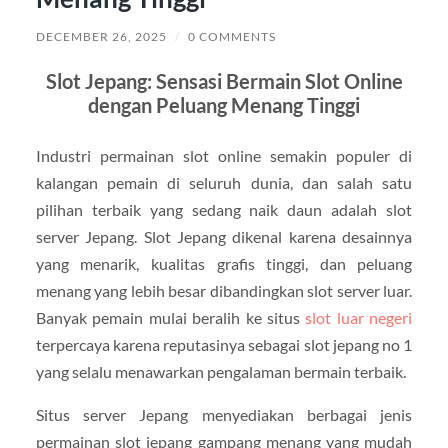
DECEMBER 26, 2025
/
0 COMMENTS
Slot Jepang: Sensasi Bermain Slot Online
dengan Peluang Menang Tinggi
Industri permainan slot online semakin populer di
kalangan pemain di seluruh dunia, dan salah satu
pilihan terbaik yang sedang naik daun adalah slot
server Jepang. Slot Jepang dikenal karena desainnya
yang menarik, kualitas grafis tinggi, dan peluang
menang yang lebih besar dibandingkan slot server luar.
Banyak pemain mulai beralih ke situs
slot luar negeri
terpercaya karena reputasinya sebagai slot jepang no 1
yang selalu menawarkan pengalaman bermain terbaik.
Situs server Jepang menyediakan berbagai jenis
permainan slot jepang gampang menang yang mudah