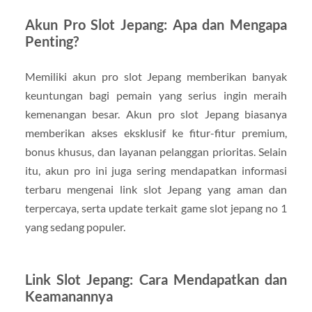
Akun Pro Slot Jepang: Apa dan Mengapa
Penting?
Memiliki akun pro slot Jepang memberikan banyak
keuntungan bagi pemain yang serius ingin meraih
kemenangan besar. Akun pro slot Jepang biasanya
memberikan akses eksklusif ke fitur-fitur premium,
bonus khusus, dan layanan pelanggan prioritas. Selain
itu, akun pro ini juga sering mendapatkan informasi
terbaru mengenai link slot Jepang yang aman dan
terpercaya, serta update terkait game slot jepang no 1
yang sedang populer.
Link Slot Jepang: Cara Mendapatkan dan
Keamanannya