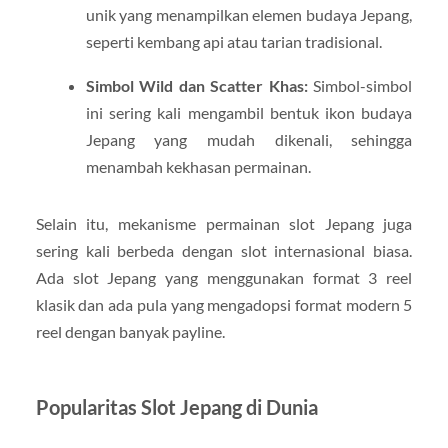
unik yang menampilkan elemen budaya Jepang,
seperti kembang api atau tarian tradisional.
Simbol Wild dan Scatter Khas:
Simbol-simbol
ini sering kali mengambil bentuk ikon budaya
Jepang yang mudah dikenali, sehingga
menambah kekhasan permainan.
Selain itu, mekanisme permainan slot Jepang juga
sering kali berbeda dengan slot internasional biasa.
Ada slot Jepang yang menggunakan format 3 reel
klasik dan ada pula yang mengadopsi format modern 5
reel dengan banyak payline.
Popularitas Slot Jepang di Dunia