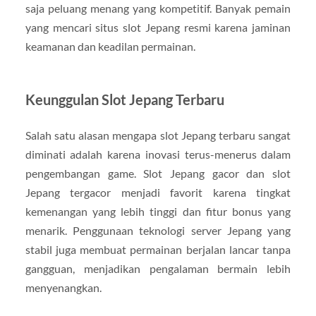
saja peluang menang yang kompetitif. Banyak pemain
yang mencari situs slot Jepang resmi karena jaminan
keamanan dan keadilan permainan.
Keunggulan Slot Jepang Terbaru
Salah satu alasan mengapa slot Jepang terbaru sangat
diminati adalah karena inovasi terus-menerus dalam
pengembangan game. Slot Jepang gacor dan slot
Jepang tergacor menjadi favorit karena tingkat
kemenangan yang lebih tinggi dan fitur bonus yang
menarik. Penggunaan teknologi server Jepang yang
stabil juga membuat permainan berjalan lancar tanpa
gangguan, menjadikan pengalaman bermain lebih
menyenangkan.