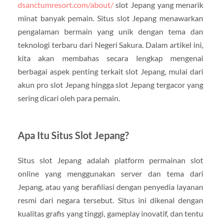
dsanctumresort.com/about/
slot Jepang yang menarik
minat banyak pemain. Situs slot Jepang menawarkan
pengalaman bermain yang unik dengan tema dan
teknologi terbaru dari Negeri Sakura. Dalam artikel ini,
kita akan membahas secara lengkap mengenai
berbagai aspek penting terkait slot Jepang, mulai dari
akun pro slot Jepang hingga slot Jepang tergacor yang
sering dicari oleh para pemain.
Apa Itu Situs Slot Jepang?
Situs slot Jepang adalah platform permainan slot
online yang menggunakan server dan tema dari
Jepang, atau yang berafiliasi dengan penyedia layanan
resmi dari negara tersebut. Situs ini dikenal dengan
kualitas grafis yang tinggi, gameplay inovatif, dan tentu