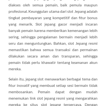
diakses oleh semua pemain, baik pemula maupun
profesional. Keunggulan utama dari slot Jepang adalah
tingkat pembayaran yang kompetitif dan fitur bonus
yang menarik. Slot jepang gacor menjadi incaran
banyak pemain karena memberikan kemenangan lebih
sering, sehingga pengalaman bermain menjadi lebih
seru dan menguntungkan. Bahkan, slot Jepang resmi
memastikan bahwa semua transaksi dan permainan
dilakukan secara aman dan transparan, sehingga
pemain tidak perlu khawatir tentang keamanan akun
mereka.
Selain itu, jepang slot menawarkan berbagai tema dan
fitur inovatif yang membuat setiap sesi bermain tidak
membosankan. Pemain dapat dengan mudah
menemukan link slot jepang resmi yang mengarahkan
mereka ke situs slot jepang terpercaya. Dengan