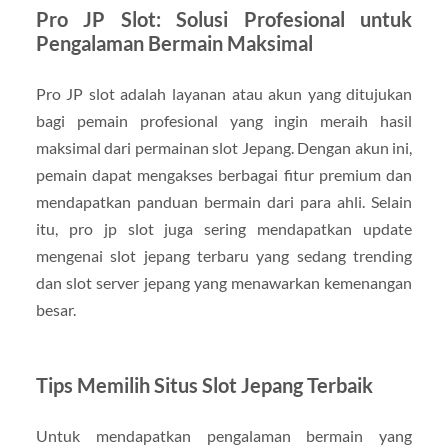
Pro JP Slot: Solusi Profesional untuk
Pengalaman Bermain Maksimal
Pro JP slot adalah layanan atau akun yang ditujukan
bagi pemain profesional yang ingin meraih hasil
maksimal dari permainan slot Jepang. Dengan akun ini,
pemain dapat mengakses berbagai fitur premium dan
mendapatkan panduan bermain dari para ahli. Selain
itu, pro jp slot juga sering mendapatkan update
mengenai slot jepang terbaru yang sedang trending
dan slot server jepang yang menawarkan kemenangan
besar.
Tips Memilih Situs Slot Jepang Terbaik
Untuk mendapatkan pengalaman bermain yang