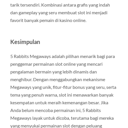
tarik tersendiri. Kombinasi antara grafis yang indah
dan gameplay yang seru membuat slot ini menjadi
favorit banyak pemain di kasino online.
Kesimpulan
5 Rabbits Megaways adalah pilihan menarik bagi para
penggemar permainan slot online yang mencari
pengalaman bermain yang lebih dinamis dan
menghibur. Dengan menggabungkan mekanisme
Megaways yang unik, fitur-fitur bonus yang seru, serta
tema yang penuh warna, slot ini menawarkan banyak
kesempatan untuk meraih kemenangan besar. Jika
Anda belum mencoba permainan ini, 5 Rabbits
Megaways layak untuk dicoba, terutama bagi mereka
yang menyukai permainan slot dengan peluang