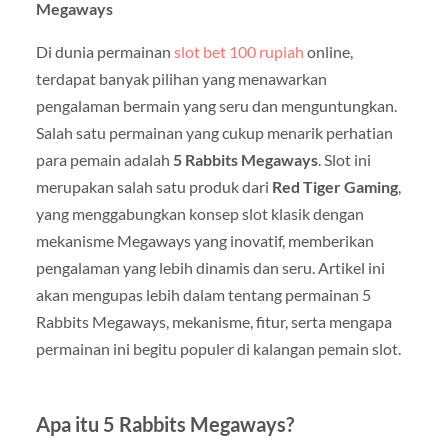
Megaways
Di dunia permainan
slot bet 100 rupiah
online,
terdapat banyak pilihan yang menawarkan
pengalaman bermain yang seru dan menguntungkan.
Salah satu permainan yang cukup menarik perhatian
para pemain adalah
5 Rabbits Megaways
. Slot ini
merupakan salah satu produk dari
Red Tiger Gaming
,
yang menggabungkan konsep slot klasik dengan
mekanisme Megaways yang inovatif, memberikan
pengalaman yang lebih dinamis dan seru. Artikel ini
akan mengupas lebih dalam tentang permainan 5
Rabbits Megaways, mekanisme, fitur, serta mengapa
permainan ini begitu populer di kalangan pemain slot.
Apa itu 5 Rabbits Megaways?