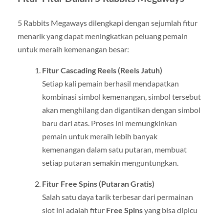
5 Rabbits Megaways dilengkapi dengan sejumlah fitur
menarik yang dapat meningkatkan peluang pemain
untuk meraih kemenangan besar:
Fitur Cascading Reels (Reels Jatuh)
Setiap kali pemain berhasil mendapatkan
kombinasi simbol kemenangan, simbol tersebut
akan menghilang dan digantikan dengan simbol
baru dari atas. Proses ini memungkinkan
pemain untuk meraih lebih banyak
kemenangan dalam satu putaran, membuat
setiap putaran semakin menguntungkan.
Fitur Free Spins (Putaran Gratis)
Salah satu daya tarik terbesar dari permainan
slot ini adalah fitur
Free Spins
yang bisa dipicu