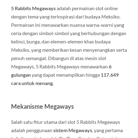
5 Rabbits Megaways
adalah permainan slot online
dengan tema yang terinspirasi dari budaya Meksiko.
Permainan ini menawarkan nuansa warna-warni yang
ceria dengan simbol-simbol yang berhubungan dengan
kelinci, bunga, dan elemen-elemen khas budaya
Meksiko, yang memberikan kesan menyenangkan serta
penuh semangat. Dibangun di atas mesin slot
Megaways, 5 Rabbits Megaways menawarkan
6
gulungan
yang dapat menampilkan hingga
117.649
cara untuk menang
.
Mekanisme Megaways
Salah satu fitur utama dari slot 5 Rabbits Megaways
adalah penggunaan
sistem Megaways
, yang pertama