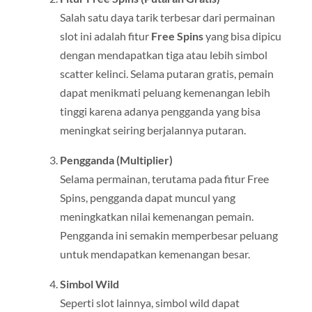
Salah satu daya tarik terbesar dari permainan
slot ini adalah fitur
Free Spins
yang bisa dipicu
dengan mendapatkan tiga atau lebih simbol
scatter kelinci. Selama putaran gratis, pemain
dapat menikmati peluang kemenangan lebih
tinggi karena adanya pengganda yang bisa
meningkat seiring berjalannya putaran.
Pengganda (Multiplier)
Selama permainan, terutama pada fitur Free
Spins, pengganda dapat muncul yang
meningkatkan nilai kemenangan pemain.
Pengganda ini semakin memperbesar peluang
untuk mendapatkan kemenangan besar.
Simbol Wild
Seperti slot lainnya, simbol wild dapat