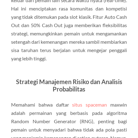
keluar dari pemain lain secara waktu nyata (real-time).
Hal ini menciptakan rasa komunitas dan kompetisi
yang tidak ditemukan pada slot klasik. Fitur Auto Cash
Out dan 50% Cash Out juga memberikan fleksibilitas
strategi, memungkinkan pemain untuk mengamankan
setengah dari kemenangan mereka sambil membiarkan
sisa taruhan terus berjalan untuk mengejar penggali
yang lebih tinggi.
Strategi Manajemen Risiko dan Analisis
Probabilitas
Memahami bahwa daftar
situs spaceman
maxwin
adalah permainan yang berbasis pada algoritma
Random Number Generator (RNG), penting bagi
pemain untuk menyadari bahwa tidak ada pola pasti
yang menjamin kemenangan di setiap putaran. Namun,