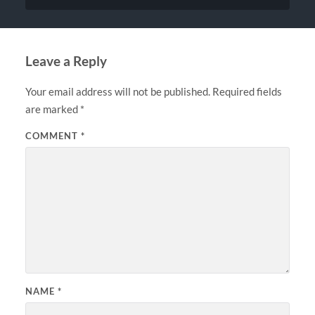
Leave a Reply
Your email address will not be published.
Required fields
are marked
*
COMMENT
*
NAME
*