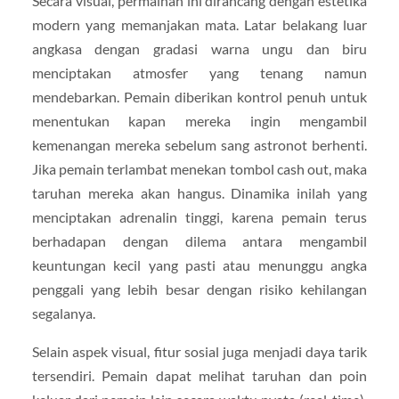
Secara visual, permainan ini dirancang dengan estetika
modern yang memanjakan mata. Latar belakang luar
angkasa dengan gradasi warna ungu dan biru
menciptakan atmosfer yang tenang namun
mendebarkan. Pemain diberikan kontrol penuh untuk
menentukan kapan mereka ingin mengambil
kemenangan mereka sebelum sang astronot berhenti.
Jika pemain terlambat menekan tombol cash out, maka
taruhan mereka akan hangus. Dinamika inilah yang
menciptakan adrenalin tinggi, karena pemain terus
berhadapan dengan dilema antara mengambil
keuntungan kecil yang pasti atau menunggu angka
penggali yang lebih besar dengan risiko kehilangan
segalanya.
Selain aspek visual, fitur sosial juga menjadi daya tarik
tersendiri. Pemain dapat melihat taruhan dan poin