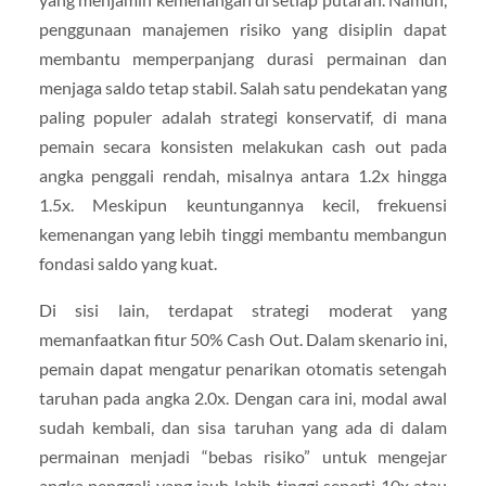
penggunaan manajemen risiko yang disiplin dapat
membantu memperpanjang durasi permainan dan
menjaga saldo tetap stabil. Salah satu pendekatan yang
paling populer adalah strategi konservatif, di mana
pemain secara konsisten melakukan cash out pada
angka penggali rendah, misalnya antara 1.2x hingga
1.5x. Meskipun keuntungannya kecil, frekuensi
kemenangan yang lebih tinggi membantu membangun
fondasi saldo yang kuat.
Di sisi lain, terdapat strategi moderat yang
memanfaatkan fitur 50% Cash Out. Dalam skenario ini,
pemain dapat mengatur penarikan otomatis setengah
taruhan pada angka 2.0x. Dengan cara ini, modal awal
sudah kembali, dan sisa taruhan yang ada di dalam
permainan menjadi “bebas risiko” untuk mengejar
angka penggali yang jauh lebih tinggi seperti 10x atau