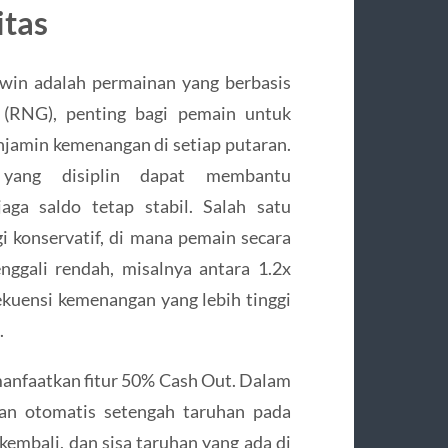
itas
in adalah permainan yang berbasis
(RNG), penting bagi pemain untuk
njamin kemenangan di setiap putaran.
yang disiplin dapat membantu
ga saldo tetap stabil. Salah satu
i konservatif, di mana pemain secara
ggali rendah, misalnya antara 1.2x
ekuensi kemenangan yang lebih tinggi
.
emanfaatkan fitur 50% Cash Out. Dalam
kan otomatis setengah taruhan pada
kembali, dan sisa taruhan yang ada di