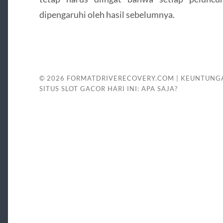
dipengaruhi oleh hasil sebelumnya.
© 2026
FORMATDRIVERECOVERY.COM | KEUNTUNGA
SITUS SLOT GACOR HARI INI: APA SAJA?