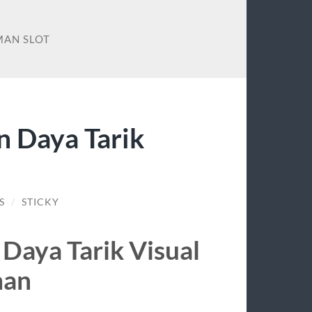
MAN SLOT
 Daya Tarik
S
/
STICKY
Daya Tarik Visual
man