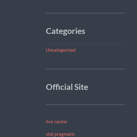
Categories
Uncategorized
Official Site
live casino
slot pragmatic