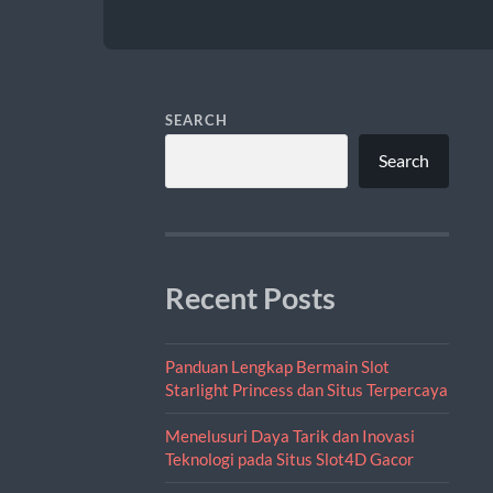
SEARCH
Search
Recent Posts
Panduan Lengkap Bermain Slot
Starlight Princess dan Situs Terpercaya
Menelusuri Daya Tarik dan Inovasi
Teknologi pada Situs Slot4D Gacor