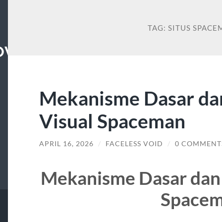
TAG:
SITUS SPACE
OVERY.COM
Mekanisme Dasar dan
Visual Spaceman
APRIL 16, 2026
/
FACELESS VOID
/
0 COMMENT
Mekanisme Dasar dan 
Space