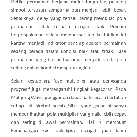
Ketika permainan berjalan mulus tanpa lag, peluang
simbol tersusun sempurna pun menjadi lebih besar.
Sebaliknya, delay yang terlalu sering membuat pola
permainan tidak terbaca dengan baik. Pemain
berpengalaman selalu memperhatikan kestabilan ini
karena menjadi indikator penting apakah permainan
sedang berada dalam kondisi baik atau tidak. Fase
permainan yang lancar biasanya menjadi tanda pola
sedang dalam kondisi menguntungkan.
Selain kestabilan, fase multiplier atau pengganda
progresif juga memengaruhi tingkat kegacoran. Pada
Mahjong Ways, pengganda dapat naik secara bertahap
setiap kali simbol pecah. Situs yang gacor biasanya
memperlihatkan pola multiplier yang naik lebih cepat
dan sering di awal permainan. Hal ini membuat
kemenangan kecil sekalipun menjadi jauh lebih