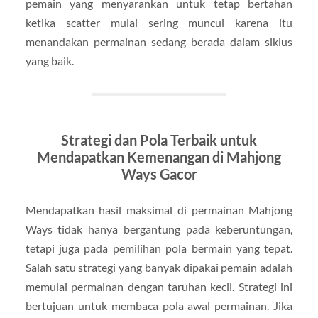
pemain yang menyarankan untuk tetap bertahan
ketika scatter mulai sering muncul karena itu
menandakan permainan sedang berada dalam siklus
yang baik.
Strategi dan Pola Terbaik untuk
Mendapatkan Kemenangan di Mahjong
Ways Gacor
Mendapatkan hasil maksimal di permainan Mahjong
Ways tidak hanya bergantung pada keberuntungan,
tetapi juga pada pemilihan pola bermain yang tepat.
Salah satu strategi yang banyak dipakai pemain adalah
memulai permainan dengan taruhan kecil. Strategi ini
bertujuan untuk membaca pola awal permainan. Jika