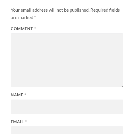
Your email address will not be published.
Required fields
are marked
*
COMMENT
*
NAME
*
EMAIL
*