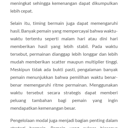
meningkat sehingga kemenangan dapat dikumpulkan
lebih cepat.
Selain itu, timing bermain juga dapat memengaruhi
hasil. Banyak pemain yang mempercayai bahwa waktu-
waktu tertentu seperti malam hari atau dini hari
memberikan hasil yang lebih stabil. Pada waktu
tersebut, permainan dianggap lebih longgar dan lebih
mudah memberikan scatter maupun multiplier tinggi.
Meskipun tidak ada bukti pasti, pengalaman banyak
pemain menunjukkan bahwa pemilihan waktu benar-
benar memengaruhi ritme permainan. Menggunakan
waktu tersebut secara strategis dapat memberi
peluang tambahan bagi pemain yang ingin
mendapatkan kemenangan besar.
Pengelolaan modal juga menjadi bagian penting dalam
strategi bermain. Pemain yang sukses biasanya