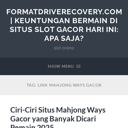
FORMATDRIVERECOVERY.COM
| KEUNTUNGAN BERMAIN DI
SITUS SLOT GACOR HARI INI:
APA SAJA?
slot online
SHOW MENU
TAG:
LINK MAHJONG WAYS GACOR
Ciri-Ciri Situs Mahjong Ways
Gacor yang Banyak Dicari
Pemain 2025