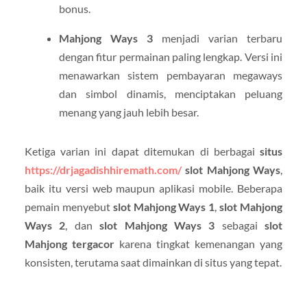
bonus.
Mahjong Ways 3
menjadi varian terbaru
dengan fitur permainan paling lengkap. Versi ini
menawarkan sistem pembayaran megaways
dan simbol dinamis, menciptakan peluang
menang yang jauh lebih besar.
Ketiga varian ini dapat ditemukan di berbagai
situs
https://drjagadishhiremath.com/
slot Mahjong Ways
,
baik itu versi web maupun aplikasi mobile. Beberapa
pemain menyebut
slot Mahjong Ways 1
,
slot Mahjong
Ways 2
, dan
slot Mahjong Ways 3
sebagai
slot
Mahjong tergacor
karena tingkat kemenangan yang
konsisten, terutama saat dimainkan di situs yang tepat.