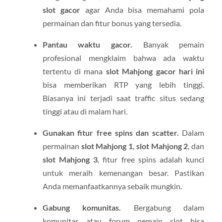
slot gacor
agar Anda bisa memahami pola
permainan dan fitur bonus yang tersedia.
Pantau waktu gacor.
Banyak pemain
profesional mengklaim bahwa ada waktu
tertentu di mana
slot Mahjong gacor hari ini
bisa memberikan RTP yang lebih tinggi.
Biasanya ini terjadi saat traffic situs sedang
tinggi atau di malam hari.
Gunakan fitur free spins dan scatter.
Dalam
permainan
slot Mahjong 1
,
slot Mahjong 2
, dan
slot Mahjong 3
, fitur free spins adalah kunci
untuk meraih kemenangan besar. Pastikan
Anda memanfaatkannya sebaik mungkin.
Gabung komunitas.
Bergabung dalam
komunitas atau forum pemain slot bisa