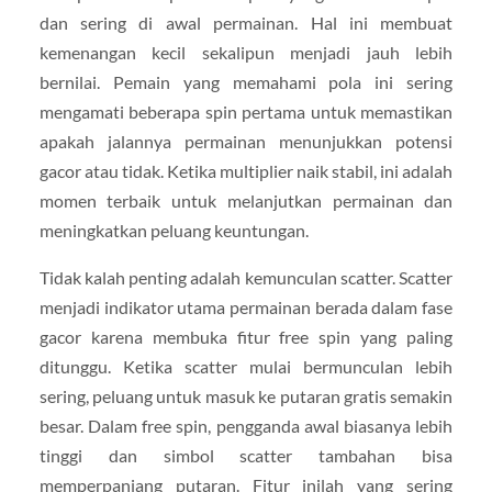
dan sering di awal permainan. Hal ini membuat
kemenangan kecil sekalipun menjadi jauh lebih
bernilai. Pemain yang memahami pola ini sering
mengamati beberapa spin pertama untuk memastikan
apakah jalannya permainan menunjukkan potensi
gacor atau tidak. Ketika multiplier naik stabil, ini adalah
momen terbaik untuk melanjutkan permainan dan
meningkatkan peluang keuntungan.
Tidak kalah penting adalah kemunculan scatter. Scatter
menjadi indikator utama permainan berada dalam fase
gacor karena membuka fitur free spin yang paling
ditunggu. Ketika scatter mulai bermunculan lebih
sering, peluang untuk masuk ke putaran gratis semakin
besar. Dalam free spin, pengganda awal biasanya lebih
tinggi dan simbol scatter tambahan bisa
memperpanjang putaran. Fitur inilah yang sering