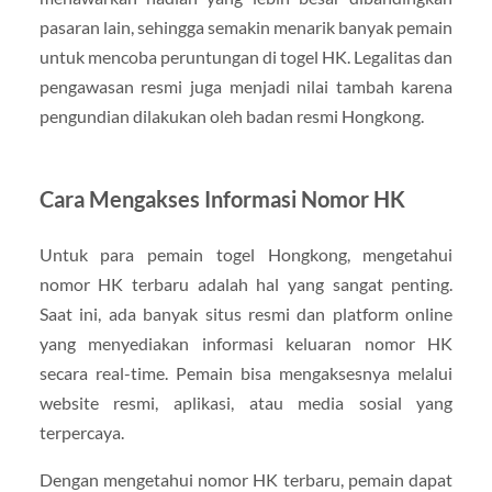
pasaran lain, sehingga semakin menarik banyak pemain
untuk mencoba peruntungan di togel HK. Legalitas dan
pengawasan resmi juga menjadi nilai tambah karena
pengundian dilakukan oleh badan resmi Hongkong.
Cara Mengakses Informasi Nomor HK
Untuk para pemain togel Hongkong, mengetahui
nomor HK terbaru adalah hal yang sangat penting.
Saat ini, ada banyak situs resmi dan platform online
yang menyediakan informasi keluaran nomor HK
secara real-time. Pemain bisa mengaksesnya melalui
website resmi, aplikasi, atau media sosial yang
terpercaya.
Dengan mengetahui nomor HK terbaru, pemain dapat