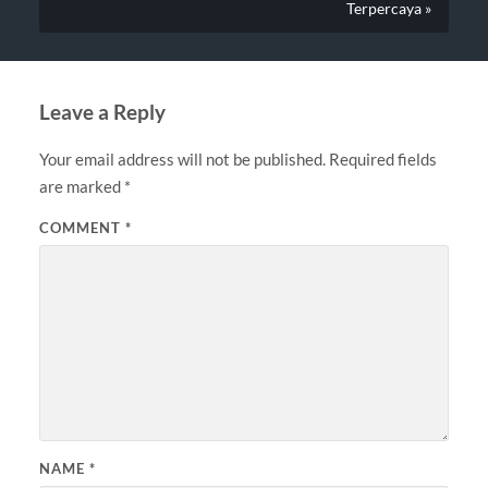
Terpercaya »
Leave a Reply
Your email address will not be published.
Required fields
are marked
*
COMMENT
*
NAME
*