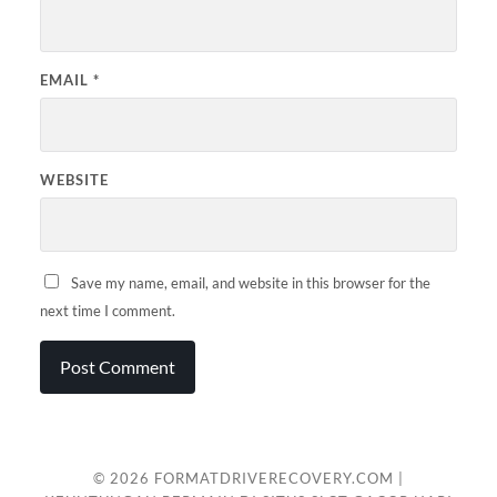
EMAIL
*
WEBSITE
Save my name, email, and website in this browser for the
next time I comment.
© 2026
FORMATDRIVERECOVERY.COM |