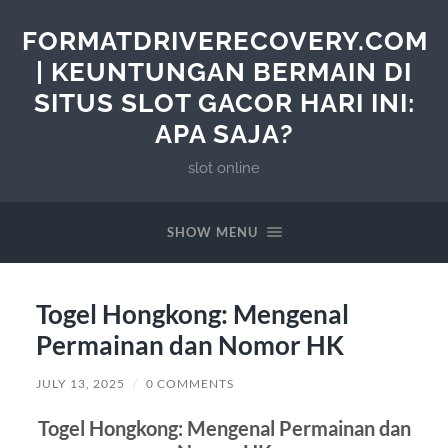
FORMATDRIVERECOVERY.COM
| KEUNTUNGAN BERMAIN DI
SITUS SLOT GACOR HARI INI:
APA SAJA?
slot online
SHOW MENU
Togel Hongkong: Mengenal
Permainan dan Nomor HK
JULY 13, 2025
/
0 COMMENTS
Togel Hongkong: Mengenal Permainan dan