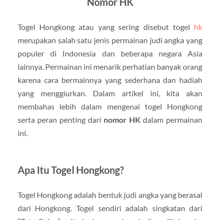
Nomor HK
Togel Hongkong atau yang sering disebut togel
hk
merupakan salah satu jenis permainan judi angka yang
populer di Indonesia dan beberapa negara Asia
lainnya. Permainan ini menarik perhatian banyak orang
karena cara bermainnya yang sederhana dan hadiah
yang menggiurkan. Dalam artikel ini, kita akan
membahas lebih dalam mengenai togel Hongkong
serta peran penting dari
nomor HK
dalam permainan
ini.
Apa Itu Togel Hongkong?
Togel Hongkong adalah bentuk judi angka yang berasal
dari Hongkong. Togel sendiri adalah singkatan dari