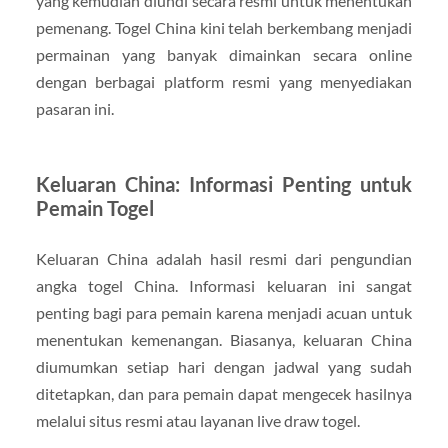
yang kemudian diundi secara resmi untuk menentukan
pemenang. Togel China kini telah berkembang menjadi
permainan yang banyak dimainkan secara online
dengan berbagai platform resmi yang menyediakan
pasaran ini.
Keluaran China: Informasi Penting untuk
Pemain Togel
Keluaran China adalah hasil resmi dari pengundian
angka togel China. Informasi keluaran ini sangat
penting bagi para pemain karena menjadi acuan untuk
menentukan kemenangan. Biasanya, keluaran China
diumumkan setiap hari dengan jadwal yang sudah
ditetapkan, dan para pemain dapat mengecek hasilnya
melalui situs resmi atau layanan live draw togel.