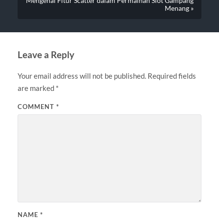
Mengenal Fitur Scatter dalam Permainan Slot Gampang
Menang »
Leave a Reply
Your email address will not be published.
Required fields
are marked
*
COMMENT
*
NAME
*