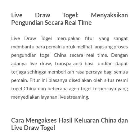
Live Draw Togel: Menyaksikan
Pengundian Secara Real Time
Live Draw Togel merupakan fitur yang sangat
membantu para pemain untuk melihat langsung proses
pengundian togel China secara real time. Dengan
adanya live draw, transparansi hasil undian dapat
terjaga sehingga memberikan rasa percaya bagi semua
pemain. Fitur ini biasanya disediakan oleh situs resmi
togel China dan beberapa agen togel terpercaya yang
menyediakan layanan live streaming.
Cara Mengakses Hasil Keluaran China dan
Live Draw Togel