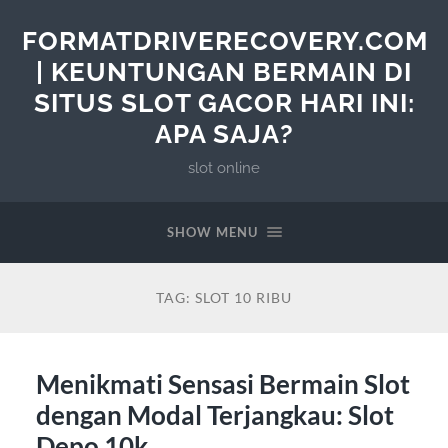
FORMATDRIVERECOVERY.COM
| KEUNTUNGAN BERMAIN DI
SITUS SLOT GACOR HARI INI:
APA SAJA?
slot online
SHOW MENU
TAG:
SLOT 10 RIBU
Menikmati Sensasi Bermain Slot
dengan Modal Terjangkau: Slot
Depo 10k