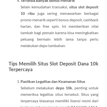
Tersedia Banyak Bonus Menarik
Selain kemudahan transaksi,
situs slot deposit
10 ribu
juga sering menawarkan berbagai
promo menarik seperti bonus deposit, cashback
harian, dan free spin. Ini memberikan nilai
tambah bagi pemain karena bisa meningkatkan
peluang bermain lebih lama tanpa perlu
melakukan depo tambahan.
Tips Memilih Situs Slot Deposit Dana 10k
Terpercaya
Pastikan Legalitas dan Keamanan Situs
Sebelum melakukan
depo 10k
, penting untuk
memeriksa legalitas situs tersebut. Situs yang
terpercaya biasanya memiliki lisensi resmi dari