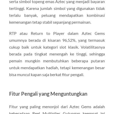
serta simbol topeng emas Aztec yang menjadi bayaran
tertinggi. Karena jumlah simbol yang digunakan tidak
terlalu banyak, peluang mendapatkan kombinasi
kemenangan tetap stabil sepanjang permainan.
RTP atau Return to Player dalam Aztec Gems
umumnya berada di kisaran 96,52%, yang termasuk
cukup baik untuk kategori slot klasik. Volatilitasnya
berada pada tingkat menengah ke tinggi, sehingga
pemain mungkin membutuhkan beberapa putaran
untuk mendapatkan hadiah, tetapi kemenangan besar
bisa muncul kapan saja berkat fitur pengali.
Fitur Pengali yang Menguntungkan
Fitur yang paling menonjol dari Aztec Gems adalah
keberadaan Reel Multiplier. Gulungan keempat ini