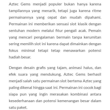
Aztec Gems menjadi populer bukan hanya karena
tampilannya yang menarik, tetapi juga karena ritme
permainannya yang cepat dan mudah dipahami.
Permainan ini memberikan sensasi slot klasik dengan
sentuhan modern melalui fitur pengali acak. Pemain
yang mencari pengalaman bermain tanpa kerumitan
sering memilih slot ini karena dapat dimainkan dengan
fokus minimal tetapi tetap menawarkan potensi
hadiah besar.
Dengan desain grafis yang tajam, animasi halus, dan
efek suara yang mendukung, Aztec Gems berhasil
menjadi salah satu permainan slot bertema Aztec yang
paling dikenal hingga saat ini. Permainan ini cocok bagi
siapa pun yang ingin merasakan kombinasi antara
kesederhanaan dan potensi kemenangan besar dalam
satu paket.