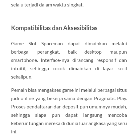
selalu terjadi dalam waktu singkat.
Kompatibilitas dan Aksesibilitas
Game Slot Spaceman dapat dimainkan melalui
berbagai perangkat, baik desktop maupun
smartphone. Interface-nya dirancang responsif dan
intuitif, sehingga cocok dimainkan di layar kecil
sekalipun.
Pemain bisa mengakses game ini melalui berbagai situs
judi online yang bekerja sama dengan Pragmatic Play.
Proses pendaftaran dan deposit pun umumnya mudah,
sehingga siapa pun dapat langsung mencoba
keberuntungan mereka di dunia luar angkasa yang seru
ini.