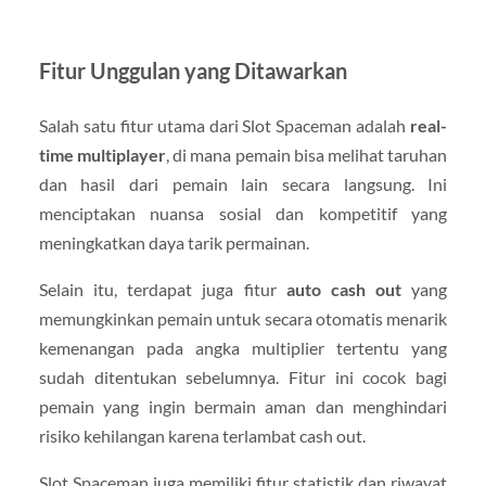
Fitur Unggulan yang Ditawarkan
Salah satu fitur utama dari Slot Spaceman adalah
real-
time multiplayer
, di mana pemain bisa melihat taruhan
dan hasil dari pemain lain secara langsung. Ini
menciptakan nuansa sosial dan kompetitif yang
meningkatkan daya tarik permainan.
Selain itu, terdapat juga fitur
auto cash out
yang
memungkinkan pemain untuk secara otomatis menarik
kemenangan pada angka multiplier tertentu yang
sudah ditentukan sebelumnya. Fitur ini cocok bagi
pemain yang ingin bermain aman dan menghindari
risiko kehilangan karena terlambat cash out.
Slot Spaceman juga memiliki fitur statistik dan riwayat