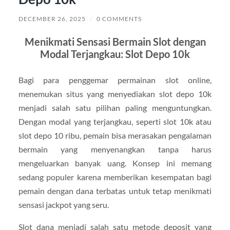
DECEMBER 26, 2025
/
0 COMMENTS
Menikmati Sensasi Bermain Slot dengan
Modal Terjangkau: Slot Depo 10k
Bagi para penggemar permainan slot online,
menemukan situs yang menyediakan slot depo 10k
menjadi salah satu pilihan paling menguntungkan.
Dengan modal yang terjangkau, seperti slot 10k atau
slot depo 10 ribu, pemain bisa merasakan pengalaman
bermain yang menyenangkan tanpa harus
mengeluarkan banyak uang. Konsep ini memang
sedang populer karena memberikan kesempatan bagi
pemain dengan dana terbatas untuk tetap menikmati
sensasi jackpot yang seru.
Slot dana menjadi salah satu metode deposit yang