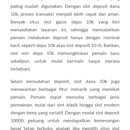
paling mudah digunakan. Dengan slot deposit dana
10k, proses transaksi menjadi lebih cepat dan aman.
Banyak situs slot gacor depo 10k yang kini
menyediakan layanan ini, sehingga memudahkan
pemain melakukan deposit hanya dengan nominal
kecil, seperti depo 10k atau slot deposit 10 rb. Bahkan,
slot min depo 10k memungkinkan pemain baru
sekalipun untuk mulai bermain tanpa merasa
terbebani.
Selain kemudahan deposit, slot dana 10k juga
menawarkan berbagai fitur menarik yang memikat
pemain. Pemain dapat mencoba berbagai jenis
permainan, mulai dari slot klasik hingga slot modern
dengan tema yang variatif. Dengan modal slot deposit
10000, peluang untuk mendapatkan kemenangan
besar tetap terbuka, apalagi jika memilih situs slot