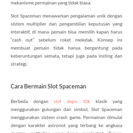
mekanisme permainan yang tidak biasa.
Slot Spaceman menawarkan pengalaman unik dengan
sistem multiplier dan pengambilan keputusan yang
interaktif, di mana pemain bisa memilih kapan harus
“cash out” sebelum roket meledak. Konsep ini
membuat pemain tidak hanya bergantung pada
keberuntungan semata, tetapi juga pada insting dan
strategi.
Cara Bermain Slot Spaceman
Berbeda dengan
slot depo 10k
klasik yang
menggunakan gulungan dan simbol, Slot Spaceman
menggunakan sistem crash game. Permainan dimulai
dengan karakter astronot yang terbang ke angkasa