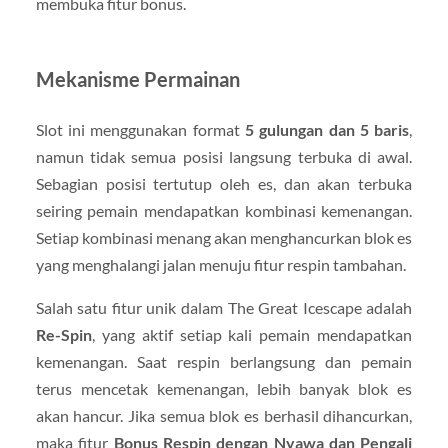
membuka fitur bonus.
Mekanisme Permainan
Slot ini menggunakan format
5 gulungan dan 5 baris
,
namun tidak semua posisi langsung terbuka di awal.
Sebagian posisi tertutup oleh es, dan akan terbuka
seiring pemain mendapatkan kombinasi kemenangan.
Setiap kombinasi menang akan menghancurkan blok es
yang menghalangi jalan menuju fitur respin tambahan.
Salah satu fitur unik dalam The Great Icescape adalah
Re-Spin
, yang aktif setiap kali pemain mendapatkan
kemenangan. Saat respin berlangsung dan pemain
terus mencetak kemenangan, lebih banyak blok es
akan hancur. Jika semua blok es berhasil dihancurkan,
maka fitur
Bonus Respin dengan Nyawa dan Pengali