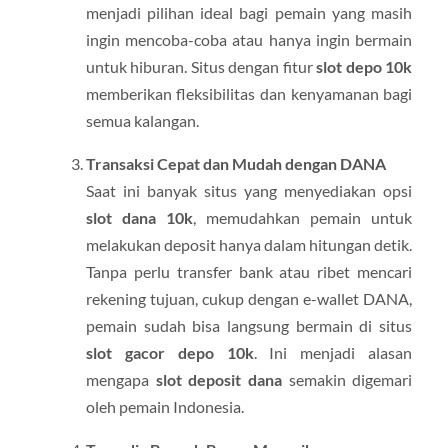
menjadi pilihan ideal bagi pemain yang masih
ingin mencoba-coba atau hanya ingin bermain
untuk hiburan. Situs dengan fitur
slot depo 10k
memberikan fleksibilitas dan kenyamanan bagi
semua kalangan.
Transaksi Cepat dan Mudah dengan DANA
Saat ini banyak situs yang menyediakan opsi
slot dana 10k
, memudahkan pemain untuk
melakukan deposit hanya dalam hitungan detik.
Tanpa perlu transfer bank atau ribet mencari
rekening tujuan, cukup dengan e-wallet DANA,
pemain sudah bisa langsung bermain di situs
slot gacor depo 10k
. Ini menjadi alasan
mengapa
slot deposit dana
semakin digemari
oleh pemain Indonesia.