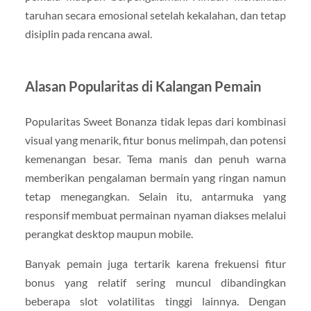
taruhan secara emosional setelah kekalahan, dan tetap
disiplin pada rencana awal.
Alasan Popularitas di Kalangan Pemain
Popularitas Sweet Bonanza tidak lepas dari kombinasi
visual yang menarik, fitur bonus melimpah, dan potensi
kemenangan besar. Tema manis dan penuh warna
memberikan pengalaman bermain yang ringan namun
tetap menegangkan. Selain itu, antarmuka yang
responsif membuat permainan nyaman diakses melalui
perangkat desktop maupun mobile.
Banyak pemain juga tertarik karena frekuensi fitur
bonus yang relatif sering muncul dibandingkan
beberapa slot volatilitas tinggi lainnya. Dengan