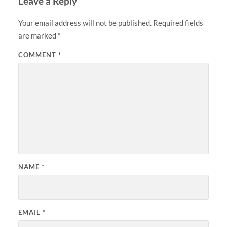
Leave a Reply
Your email address will not be published.
Required fields
are marked
*
COMMENT
*
NAME
*
EMAIL
*