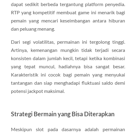
dapat sedikit berbeda tergantung platform penyedia.
RTP yang kompetitif membuat game ini menarik bagi
pemain yang mencari keseimbangan antara hiburan
dan peluang menang.
Dari segi volatilitas, permainan ini tergolong tinggi.
Artinya, kemenangan mungkin tidak terjadi secara
konsisten dalam jumlah kecil, tetapi ketika kombinasi
yang tepat muncul, hadiahnya bisa sangat besar.
Karakteristik ini cocok bagi pemain yang menyukai
tantangan dan siap menghadapi fluktuasi saldo demi
potensi jackpot maksimal.
Strategi Bermain yang Bisa Diterapkan
Meskipun slot pada dasarnya adalah permainan