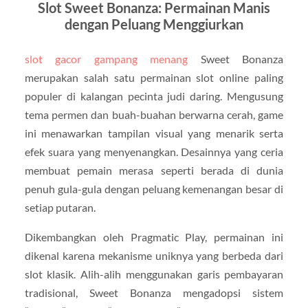
Slot
Sweet Bonanza
: Permainan Manis
dengan Peluang Menggiurkan
slot gacor gampang menang
Sweet Bonanza
merupakan salah satu permainan slot online paling
populer di kalangan pecinta judi daring. Mengusung
tema permen dan buah-buahan berwarna cerah, game
ini menawarkan tampilan visual yang menarik serta
efek suara yang menyenangkan. Desainnya yang ceria
membuat pemain merasa seperti berada di dunia
penuh gula-gula dengan peluang kemenangan besar di
setiap putaran.
Dikembangkan oleh
Pragmatic Play
, permainan ini
dikenal karena mekanisme uniknya yang berbeda dari
slot klasik. Alih-alih menggunakan garis pembayaran
tradisional, Sweet Bonanza mengadopsi sistem