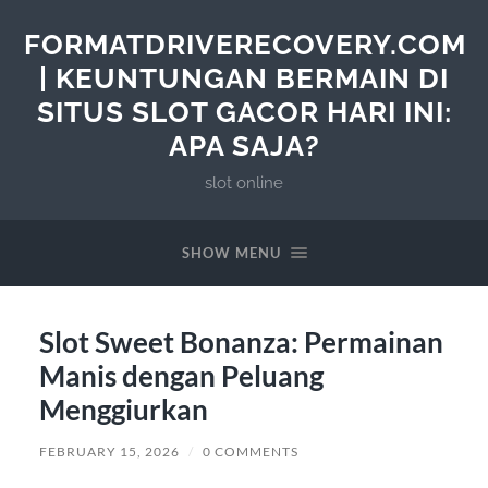
FORMATDRIVERECOVERY.COM
| KEUNTUNGAN BERMAIN DI
SITUS SLOT GACOR HARI INI:
APA SAJA?
slot online
SHOW MENU
Slot Sweet Bonanza: Permainan
Manis dengan Peluang
Menggiurkan
FEBRUARY 15, 2026
/
0 COMMENTS