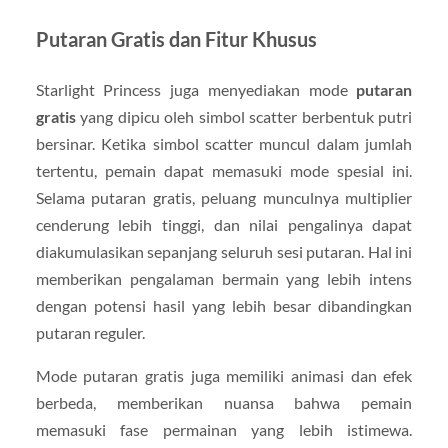
Putaran Gratis dan Fitur Khusus
Starlight Princess juga menyediakan mode
putaran
gratis
yang dipicu oleh simbol scatter berbentuk putri
bersinar. Ketika simbol scatter muncul dalam jumlah
tertentu, pemain dapat memasuki mode spesial ini.
Selama putaran gratis, peluang munculnya multiplier
cenderung lebih tinggi, dan nilai pengalinya dapat
diakumulasikan sepanjang seluruh sesi putaran. Hal ini
memberikan pengalaman bermain yang lebih intens
dengan potensi hasil yang lebih besar dibandingkan
putaran reguler.
Mode putaran gratis juga memiliki animasi dan efek
berbeda, memberikan nuansa bahwa pemain
memasuki fase permainan yang lebih istimewa.