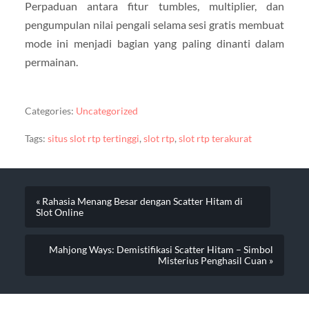
Perpaduan antara fitur tumbles, multiplier, dan
pengumpulan nilai pengali selama sesi gratis membuat
mode ini menjadi bagian yang paling dinanti dalam
permainan.
Categories:
Uncategorized
Tags:
situs slot rtp tertinggi
,
slot rtp
,
slot rtp terakurat
« Rahasia Menang Besar dengan Scatter Hitam di
Slot Online
Mahjong Ways: Demistifikasi Scatter Hitam – Simbol
Misterius Penghasil Cuan »