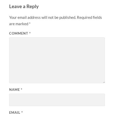
Leave a Reply
Your email address will not be published.
Required fields
are marked
*
COMMENT
*
NAME
*
EMAIL
*