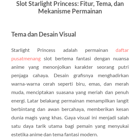
Slot Starlight Princess: Fitur, Tema, dan
Mekanisme Permainan
Tema dan Desain Visual
Starlight Princess adalah permainan
daftar
pusatmenang
slot bertema fantasi dengan nuansa
anime yang menonjolkan karakter seorang putri
penjaga cahaya. Desain grafisnya menghadirkan
warna-warna cerah seperti biru, emas, dan merah
muda, menciptakan suasana yang meriah dan penuh
energi. Latar belakang permainan menampilkan langit
berbintang dan awan bercahaya, memberikan kesan
dunia magis yang khas. Gaya visual ini menjadi salah
satu daya tarik utama bagi pemain yang menyukai
estetika anime dan tema fantasi modern.