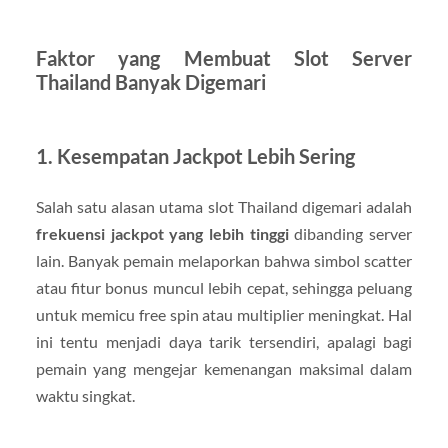
Faktor yang Membuat Slot Server
Thailand Banyak Digemari
1. Kesempatan Jackpot Lebih Sering
Salah satu alasan utama slot Thailand digemari adalah
frekuensi jackpot yang lebih tinggi
dibanding server
lain. Banyak pemain melaporkan bahwa simbol scatter
atau fitur bonus muncul lebih cepat, sehingga peluang
untuk memicu free spin atau multiplier meningkat. Hal
ini tentu menjadi daya tarik tersendiri, apalagi bagi
pemain yang mengejar kemenangan maksimal dalam
waktu singkat.