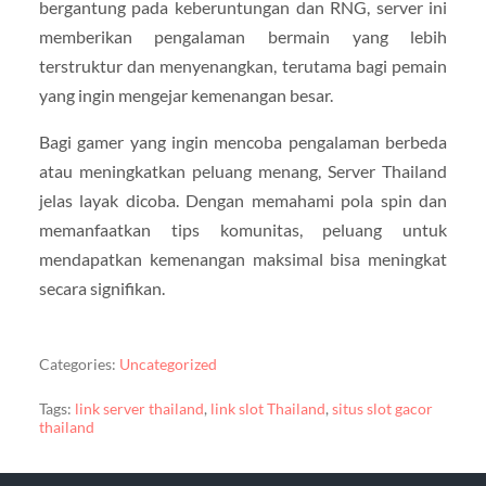
bergantung pada keberuntungan dan RNG, server ini
memberikan pengalaman bermain yang lebih
terstruktur dan menyenangkan, terutama bagi pemain
yang ingin mengejar kemenangan besar.
Bagi gamer yang ingin mencoba pengalaman berbeda
atau meningkatkan peluang menang, Server Thailand
jelas layak dicoba. Dengan memahami pola spin dan
memanfaatkan tips komunitas, peluang untuk
mendapatkan kemenangan maksimal bisa meningkat
secara signifikan.
Categories:
Uncategorized
Tags:
link server thailand
,
link slot Thailand
,
situs slot gacor
thailand