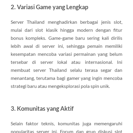
2. Variasi Game yang Lengkap
Server Thailand menghadirkan berbagai jenis slot,
mulai dari slot klasik hingga modern dengan fitur
bonus kompleks. Game-game baru sering kali dirilis
lebih awal di server ini, sehingga pemain memiliki
kesempatan mencoba variasi permainan yang belum
tersebar di server lokal atau internasional. Ini
membuat server Thailand selalu terasa segar dan
menantang, terutama bagi gamer yang ingin mencoba
strategi baru atau mengeksplorasi pola spin unik.
3. Komunitas yang Aktif
Selain faktor teknis, komunitas juga memengaruhi
popularitas server ini. Forum dan grup diskusi slot