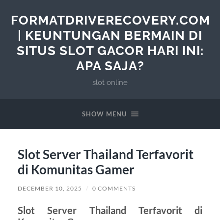
FORMATDRIVERECOVERY.COM
| KEUNTUNGAN BERMAIN DI
SITUS SLOT GACOR HARI INI:
APA SAJA?
slot online
SHOW MENU
Slot Server Thailand Terfavorit
di Komunitas Gamer
DECEMBER 10, 2025
/
0 COMMENTS
Slot Server Thailand Terfavorit di