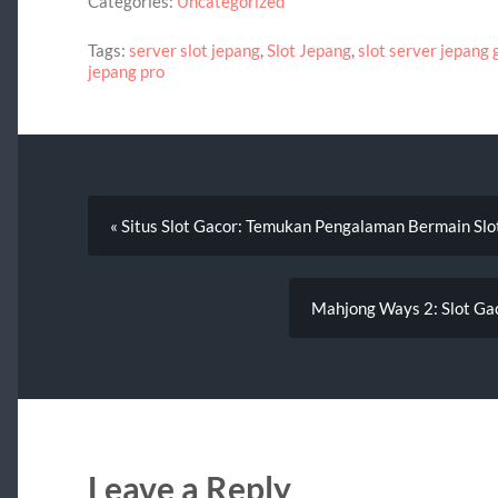
Categories:
Uncategorized
Tags:
server slot jepang
,
Slot Jepang
,
slot server jepang 
jepang pro
« Situs Slot Gacor: Temukan Pengalaman Bermain Slo
Mahjong Ways 2: Slot Gac
Leave a Reply