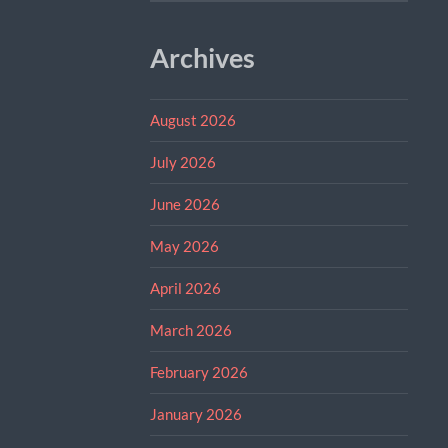
Archives
August 2026
July 2026
June 2026
May 2026
April 2026
March 2026
February 2026
January 2026