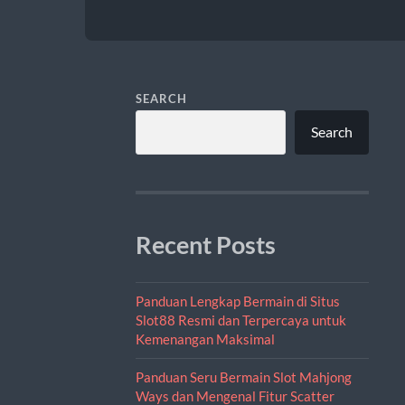
SEARCH
Search
Recent Posts
Panduan Lengkap Bermain di Situs
Slot88 Resmi dan Terpercaya untuk
Kemenangan Maksimal
Panduan Seru Bermain Slot Mahjong
Ways dan Mengenal Fitur Scatter