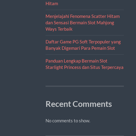
Hitam
Menjelajahi Fenomena Scatter Hitam
dan Sensasi Bermain Slot Mahjong
Ways Terbaik
Daftar Game PG Soft Terpopuler yang
Banyak Digemari Para Pemain Slot
Panduan Lengkap Bermain Slot
Starlight Princess dan Situs Terpercaya
Recent Comments
No comments to show.