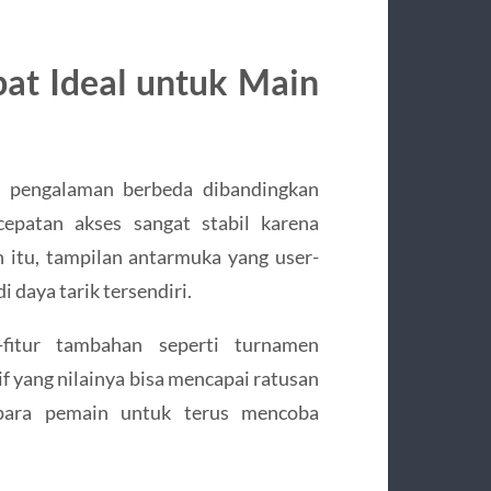
pat Ideal untuk Main
pengalaman berbeda dibandingkan
cepatan akses sangat stabil karena
in itu, tampilan antarmuka yang user-
i daya tarik tersendiri.
-fitur tambahan seperti turnamen
f yang nilainya bisa mencapai ratusan
 para pemain untuk terus mencoba