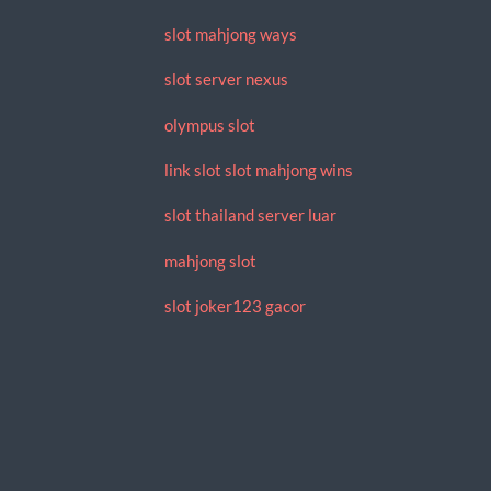
slot mahjong ways
slot server nexus
olympus slot
link slot slot mahjong wins
slot thailand server luar
mahjong slot
slot joker123 gacor