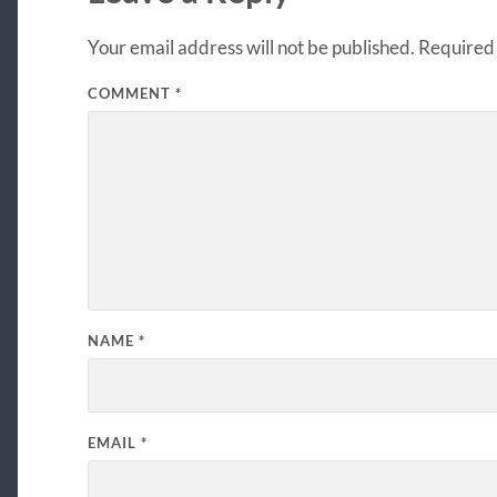
Your email address will not be published.
Required 
COMMENT
*
NAME
*
EMAIL
*