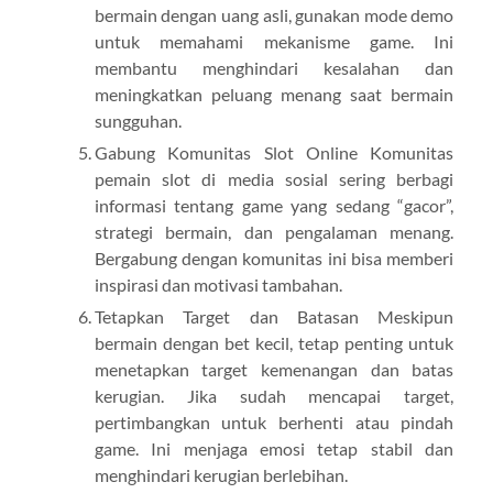
bermain dengan uang asli, gunakan mode demo
untuk memahami mekanisme game. Ini
membantu menghindari kesalahan dan
meningkatkan peluang menang saat bermain
sungguhan.
Gabung Komunitas Slot Online Komunitas
pemain slot di media sosial sering berbagi
informasi tentang game yang sedang “gacor”,
strategi bermain, dan pengalaman menang.
Bergabung dengan komunitas ini bisa memberi
inspirasi dan motivasi tambahan.
Tetapkan Target dan Batasan Meskipun
bermain dengan bet kecil, tetap penting untuk
menetapkan target kemenangan dan batas
kerugian. Jika sudah mencapai target,
pertimbangkan untuk berhenti atau pindah
game. Ini menjaga emosi tetap stabil dan
menghindari kerugian berlebihan.