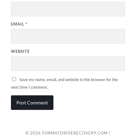
EMAIL
*
WEBSITE
Save my name, email, and website in this browser for the
next time I comment.
© 2026
FORMATDRIVERECOVERY.COM |