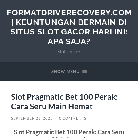
FORMATDRIVERECOVERY.COM
| KEUNTUNGAN BERMAIN DI
SITUS SLOT GACOR HARI INI:
APA SAJA?
slot online
SHOW MENU
Slot Pragmatic Bet 100 Perak:
Cara Seru Main Hemat
SEPTEMBER 26, 2025
/
0 COMMENTS
Slot Pragmatic Bet 100 Perak: Cara Seru