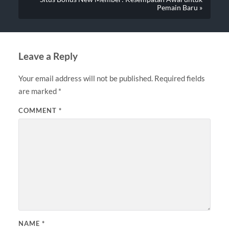
Pemain Baru »
Leave a Reply
Your email address will not be published.
Required fields
are marked
*
COMMENT
*
NAME
*