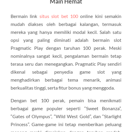
Main Hemat
Bermain link
situs slot bet 100
online kini semakin
mudah diakses oleh berbagai kalangan, termasuk
mereka yang hanya memiliki modal kecil. Salah satu
opsi yang paling diminati adalah bermain slot
Pragmatic Play dengan taruhan 100 perak. Meski
nominalnya sangat kecil, pengalaman bermain tetap
terasa seru dan menegangkan. Pragmatic Play sendiri
dikenal sebagai penyedia game slot yang
menghadirkan berbagai tema menarik, animasi
berkualitas tinggi, serta fitur bonus yang menggoda.
Dengan bet 100 perak, pemain bisa menikmati
berbagai game populer seperti “Sweet Bonanza”,
“Gates of Olympus”, “Wild West Gold”, dan “Starlight
Princess”. Game-game ini tetap memberikan peluang