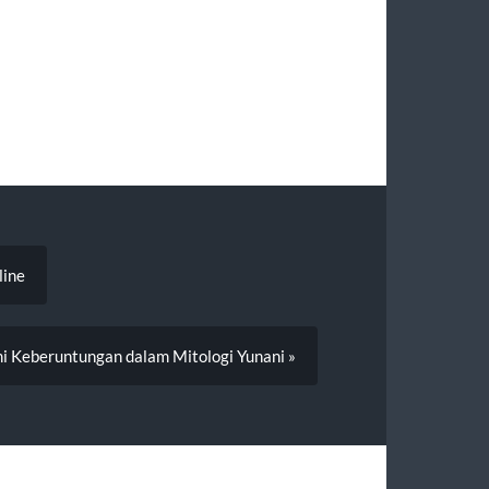
line
i Keberuntungan dalam Mitologi Yunani »