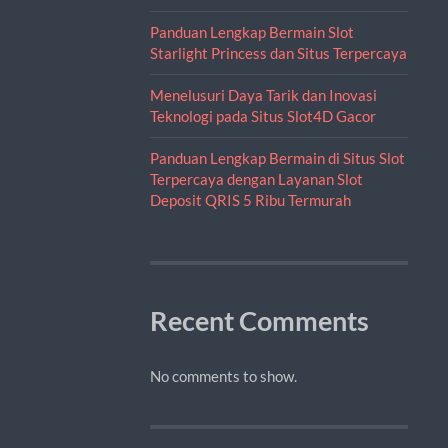
Panduan Lengkap Bermain Slot
Starlight Princess dan Situs Terpercaya
Menelusuri Daya Tarik dan Inovasi
Teknologi pada Situs Slot4D Gacor
Panduan Lengkap Bermain di Situs Slot
Terpercaya dengan Layanan Slot
Deposit QRIS 5 Ribu Termurah
Recent Comments
No comments to show.