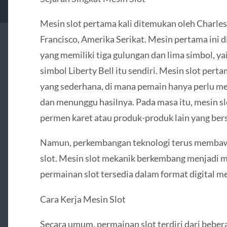
Mesin slot pertama kali ditemukan oleh Charles
Francisco, Amerika Serikat. Mesin pertama ini d
yang memiliki tiga gulungan dan lima simbol, yait
simbol Liberty Bell itu sendiri. Mesin slot pe
yang sederhana, di mana pemain hanya perlu m
dan menunggu hasilnya. Pada masa itu, mesin 
permen karet atau produk-produk lain yang bers
Namun, perkembangan teknologi terus membaw
slot. Mesin slot mekanik berkembang menjadi me
permainan slot tersedia dalam format digital me
Cara Kerja Mesin Slot
Secara umum, permainan slot terdiri dari beber