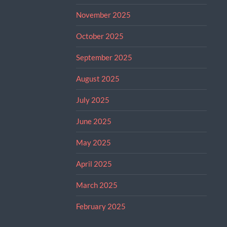
November 2025
October 2025
September 2025
August 2025
July 2025
June 2025
May 2025
April 2025
March 2025
February 2025