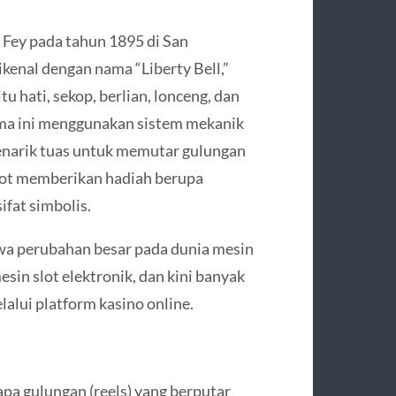
 Fey pada tahun 1895 di San
ikenal dengan nama “Liberty Bell,”
u hati, sekop, berlian, lonceng, dan
rtama ini menggunakan sistem mekanik
enarik tuas untuk memutar gulungan
slot memberikan hadiah berupa
ifat simbolis.
a perubahan besar pada dunia mesin
sin slot elektronik, dan kini banyak
lalui platform kasino online.
apa gulungan (reels) yang berputar