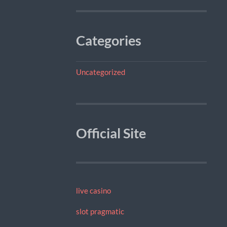
Categories
Uncategorized
Official Site
live casino
slot pragmatic