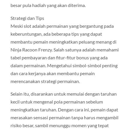
besar pula hadiah yang akan diterima.
Strategi dan Tips
Meski slot adalah permainan yang bergantung pada
keberuntungan, ada beberapa tips yang dapat
membantu pemain meningkatkan peluang menang di
Ninja Racoon Frenzy. Salah satunya adalah memahami
tabel pembayaran dan fitur-fitur bonus yang ada
dalam permainan. Mengetahui simbol-simbol penting
dan cara kerjanya akan membantu pemain
merencanakan strategi permainan.
Selain itu, disarankan untuk memulai dengan taruhan
kecil untuk mengenal pola permainan sebelum
meningkatkan taruhan. Dengan cara ini, pemain dapat
merasakan sensasi permainan tanpa harus mengambil
risiko besar, sambil menunggu momen yang tepat