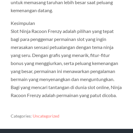
untuk memasang taruhan lebih besar saat peluang
kemenangan datang.
Kesimpulan
Slot Ninja Racoon Frenzy adalah pilihan yang tepat
bagi para penggemar permainan slot yang ingin
merasakan sensasi petualangan dengan tema ninja
yang seru. Dengan grafis yang menarik, fitur-fitur
bonus yang menggiurkan, serta peluang kemenangan
yang besar, permainan ini menawarkan pengalaman
bermain yang menyenangkan dan menguntungkan.
Bagi yang mencari tantangan di dunia slot online, Ninja
Racoon Frenzy adalah permainan yang patut dicoba.
Categories:
Uncategorized