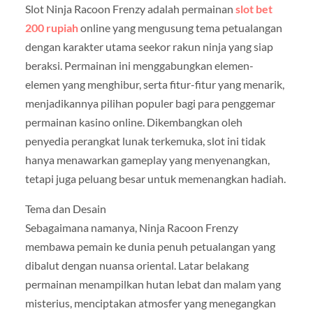
Slot Ninja Racoon Frenzy adalah permainan
slot bet
200 rupiah
online yang mengusung tema petualangan
dengan karakter utama seekor rakun ninja yang siap
beraksi. Permainan ini menggabungkan elemen-
elemen yang menghibur, serta fitur-fitur yang menarik,
menjadikannya pilihan populer bagi para penggemar
permainan kasino online. Dikembangkan oleh
penyedia perangkat lunak terkemuka, slot ini tidak
hanya menawarkan gameplay yang menyenangkan,
tetapi juga peluang besar untuk memenangkan hadiah.
Tema dan Desain
Sebagaimana namanya, Ninja Racoon Frenzy
membawa pemain ke dunia penuh petualangan yang
dibalut dengan nuansa oriental. Latar belakang
permainan menampilkan hutan lebat dan malam yang
misterius, menciptakan atmosfer yang menegangkan