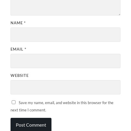
NAME
*
EMAIL
*
WEBSITE
Save my name, email, and website in this browser for the
next time I comment.