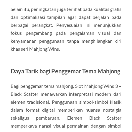
Selain itu, peningkatan juga terlihat pada kualitas grafis
dan optimalisasi tampilan agar dapat berjalan pada
berbagai perangkat. Penyesuaian ini menunjukkan
fokus pengembang pada pengalaman visual dan
kenyamanan penggunaan tanpa menghilangkan ciri
khas seri Mahjong Wins.
Daya Tarik bagi Penggemar Tema Mahjong
Bagi penggemar tema mahjong, Slot Mahjong Wins 3 –
Black Scatter menawarkan interpretasi modern dari
elemen tradisional. Penggunaan simbol-simbol klasik
dalam format digital memberikan nuansa nostalgia
sekaligus pembaruan. Elemen Black Scatter
memperkaya narasi visual permainan dengan simbol