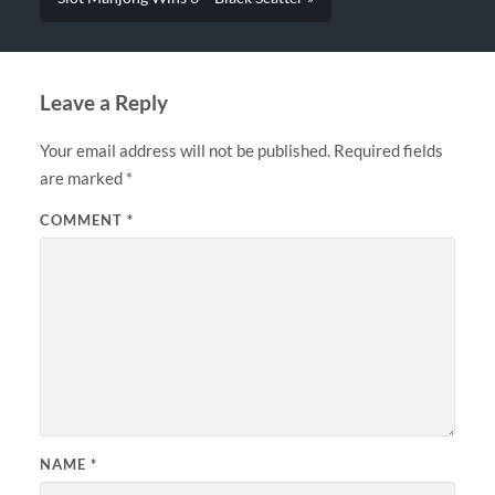
Leave a Reply
Your email address will not be published.
Required fields
are marked
*
COMMENT
*
NAME
*