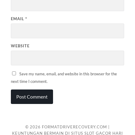
EMAIL
*
WEBSITE
Save my name, email, and website in this browser for the
next time I comment.
© 2026
FORMATDRIVERECOVERY.COM |
KEUNTUNGAN BERMAIN DI SITUS SLOT GACOR HARI