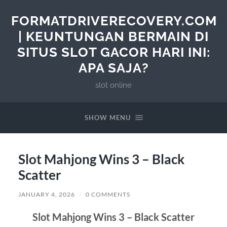
FORMATDRIVERECOVERY.COM
| KEUNTUNGAN BERMAIN DI
SITUS SLOT GACOR HARI INI:
APA SAJA?
slot online
SHOW MENU
Slot Mahjong Wins 3 – Black
Scatter
JANUARY 4, 2026
/
0 COMMENTS
Slot Mahjong Wins 3 – Black Scatter