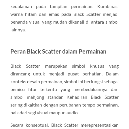
kedalaman pada tampilan permainan. Kombinasi
warna hitam dan emas pada Black Scatter menjadi
penanda visual yang mudah dikenali di antara simbol
lainnya.
Peran Black Scatter dalam Permainan
Black Scatter merupakan simbol khusus yang
dirancang untuk menjadi pusat perhatian. Dalam
konteks desain permainan, simbol ini berfungsi sebagai
pemicu fitur tertentu yang membedakannya dari
simbol mahjong standar. Kehadiran Black Scatter
sering dikaitkan dengan perubahan tempo permainan,
baik dari segi visual maupun audio.
Secara konseptual, Black Scatter merepresentasikan