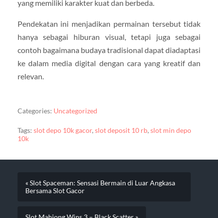
yang memiliki karakter kuat dan berbeda.
Pendekatan ini menjadikan permainan tersebut tidak
hanya sebagai hiburan visual, tetapi juga sebagai
contoh bagaimana budaya tradisional dapat diadaptasi
ke dalam media digital dengan cara yang kreatif dan
relevan.
Categories:
Uncategorized
Tags:
slot depo 10k gacor
,
slot deposit 10 rb
,
slot min depo
10k
« Slot Spaceman: Sensasi Bermain di Luar Angkasa
Bersama Slot Gacor
Slot Mahjong Wins 3 – Black Scatter »