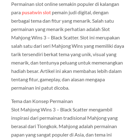
Permainan slot online semakin populer di kalangan
para
pusatwin slot
pemain judi digital, dengan
berbagai tema dan fitur yang menarik. Salah satu
permainan yang menarik perhatian adalah Slot
Mahjong Wins 3 – Black Scatter. Slot ini merupakan
salah satu dari seri Mahjong Wins yang memiliki daya
tarik tersendiri berkat tema yang unik, visual yang
menarik, dan tentunya peluang untuk memenangkan
hadiah besar. Artikel ini akan membahas lebih dalam
tentang fitur, gameplay, dan alasan mengapa
permainan ini patut dicoba.
Tema dan Konsep Permainan
Slot Mahjong Wins 3 – Black Scatter mengambil
inspirasi dari permainan tradisional Mahjong yang
berasal dari Tiongkok. Mahjong adalah permainan
papan yang sangat populer di Asia, dan tema ini