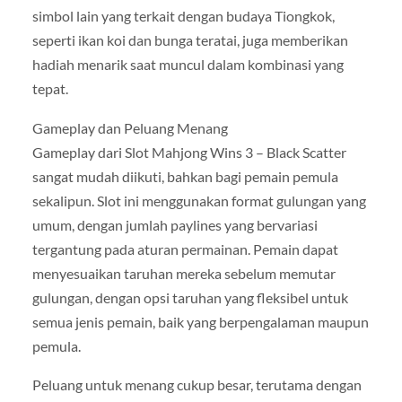
simbol lain yang terkait dengan budaya Tiongkok,
seperti ikan koi dan bunga teratai, juga memberikan
hadiah menarik saat muncul dalam kombinasi yang
tepat.
Gameplay dan Peluang Menang
Gameplay dari Slot Mahjong Wins 3 – Black Scatter
sangat mudah diikuti, bahkan bagi pemain pemula
sekalipun. Slot ini menggunakan format gulungan yang
umum, dengan jumlah paylines yang bervariasi
tergantung pada aturan permainan. Pemain dapat
menyesuaikan taruhan mereka sebelum memutar
gulungan, dengan opsi taruhan yang fleksibel untuk
semua jenis pemain, baik yang berpengalaman maupun
pemula.
Peluang untuk menang cukup besar, terutama dengan