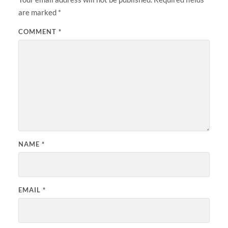
are marked
*
COMMENT
*
NAME
*
EMAIL
*