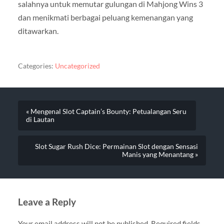
salahnya untuk memutar gulungan di Mahjong Wins 3
dan menikmati berbagai peluang kemenangan yang
ditawarkan.
Categories:
Uncategorized
« Mengenal Slot Captain’s Bounty: Petualangan Seru
di Lautan
Slot Sugar Rush Dice: Permainan Slot dengan Sensasi
Manis yang Menantang »
Leave a Reply
Your email address will not be published.
Required fields