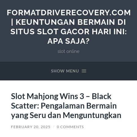
FORMATDRIVERECOVERY.COM
| KEUNTUNGAN BERMAIN DI
SITUS SLOT GACOR HARI INI:
APA SAJA?
slot online
SHOW MENU
Slot Mahjong Wins 3 – Black
Scatter: Pengalaman Bermain
yang Seru dan Menguntungkan
FEBRUARY 20, 2025
/
0 COMMENTS