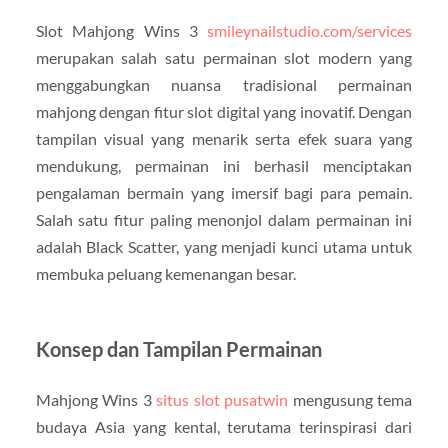
Slot Mahjong Wins 3
smileynailstudio.com/services
merupakan salah satu permainan slot modern yang
menggabungkan nuansa tradisional permainan
mahjong dengan fitur slot digital yang inovatif. Dengan
tampilan visual yang menarik serta efek suara yang
mendukung, permainan ini berhasil menciptakan
pengalaman bermain yang imersif bagi para pemain.
Salah satu fitur paling menonjol dalam permainan ini
adalah Black Scatter, yang menjadi kunci utama untuk
membuka peluang kemenangan besar.
Konsep dan Tampilan Permainan
Mahjong Wins 3
situs slot pusatwin
mengusung tema
budaya Asia yang kental, terutama terinspirasi dari