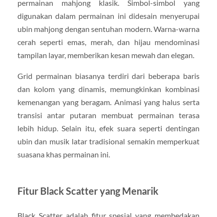
permainan mahjong klasik. Simbol-simbol yang
digunakan dalam permainan ini didesain menyerupai
ubin mahjong dengan sentuhan modern. Warna-warna
cerah seperti emas, merah, dan hijau mendominasi
tampilan layar, memberikan kesan mewah dan elegan.
Grid permainan biasanya terdiri dari beberapa baris
dan kolom yang dinamis, memungkinkan kombinasi
kemenangan yang beragam. Animasi yang halus serta
transisi antar putaran membuat permainan terasa
lebih hidup. Selain itu, efek suara seperti dentingan
ubin dan musik latar tradisional semakin memperkuat
suasana khas permainan ini.
Fitur Black Scatter yang Menarik
Black Scatter adalah fitur spesial yang membedakan