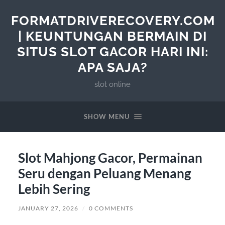
FORMATDRIVERECOVERY.COM
| KEUNTUNGAN BERMAIN DI
SITUS SLOT GACOR HARI INI:
APA SAJA?
slot online
SHOW MENU
Slot Mahjong Gacor, Permainan
Seru dengan Peluang Menang
Lebih Sering
JANUARY 27, 2026
/
0 COMMENTS