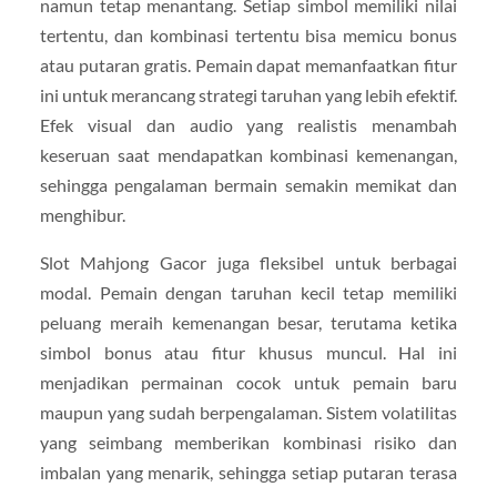
namun tetap menantang. Setiap simbol memiliki nilai
tertentu, dan kombinasi tertentu bisa memicu bonus
atau putaran gratis. Pemain dapat memanfaatkan fitur
ini untuk merancang strategi taruhan yang lebih efektif.
Efek visual dan audio yang realistis menambah
keseruan saat mendapatkan kombinasi kemenangan,
sehingga pengalaman bermain semakin memikat dan
menghibur.
Slot Mahjong Gacor juga fleksibel untuk berbagai
modal. Pemain dengan taruhan kecil tetap memiliki
peluang meraih kemenangan besar, terutama ketika
simbol bonus atau fitur khusus muncul. Hal ini
menjadikan permainan cocok untuk pemain baru
maupun yang sudah berpengalaman. Sistem volatilitas
yang seimbang memberikan kombinasi risiko dan
imbalan yang menarik, sehingga setiap putaran terasa