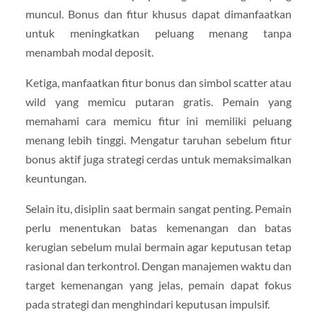
muncul. Bonus dan fitur khusus dapat dimanfaatkan
untuk meningkatkan peluang menang tanpa
menambah modal deposit.
Ketiga, manfaatkan fitur bonus dan simbol scatter atau
wild yang memicu putaran gratis. Pemain yang
memahami cara memicu fitur ini memiliki peluang
menang lebih tinggi. Mengatur taruhan sebelum fitur
bonus aktif juga strategi cerdas untuk memaksimalkan
keuntungan.
Selain itu, disiplin saat bermain sangat penting. Pemain
perlu menentukan batas kemenangan dan batas
kerugian sebelum mulai bermain agar keputusan tetap
rasional dan terkontrol. Dengan manajemen waktu dan
target kemenangan yang jelas, pemain dapat fokus
pada strategi dan menghindari keputusan impulsif.