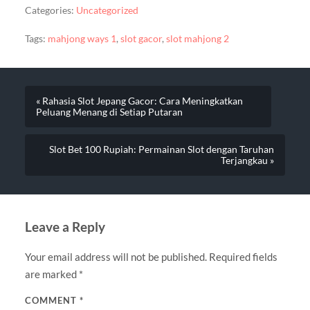
Categories:
Uncategorized
Tags:
mahjong ways 1
,
slot gacor
,
slot mahjong 2
« Rahasia Slot Jepang Gacor: Cara Meningkatkan
Peluang Menang di Setiap Putaran
Slot Bet 100 Rupiah: Permainan Slot dengan Taruhan
Terjangkau »
Leave a Reply
Your email address will not be published.
Required fields
are marked
*
COMMENT
*