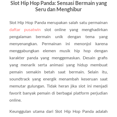
Slot Hip Hop Panda: Sensasi Bermain yang
Seru dan Menghibur
Slot Hip Hop Panda merupakan salah satu permainan
daftar pusatwin
slot online yang menghadirkan
pengalaman bermain unik dengan tema yang
menyenangkan. Permainan ini menonjol karena
menggabungkan elemen musik hip hop dengan
karakter panda yang menggemaskan. Desain grafis
yang menarik serta animasi yang hidup membuat
pemain semakin betah saat bermain. Selain itu,
soundtrack yang energik menambah keseruan saat
memutar gulungan. Tidak heran jika slot ini menjadi
favorit banyak pemain di berbagai platform perjudian
online.
Keunggulan utama dari Slot Hip Hop Panda adalah