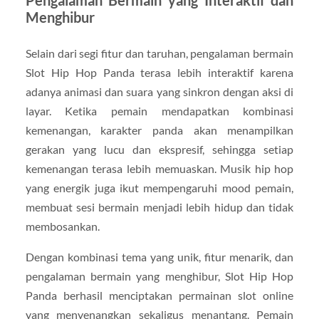
Pengalaman Bermain yang Interaktif dan
Menghibur
Selain dari segi fitur dan taruhan, pengalaman bermain
Slot Hip Hop Panda terasa lebih interaktif karena
adanya animasi dan suara yang sinkron dengan aksi di
layar. Ketika pemain mendapatkan kombinasi
kemenangan, karakter panda akan menampilkan
gerakan yang lucu dan ekspresif, sehingga setiap
kemenangan terasa lebih memuaskan. Musik hip hop
yang energik juga ikut mempengaruhi mood pemain,
membuat sesi bermain menjadi lebih hidup dan tidak
membosankan.
Dengan kombinasi tema yang unik, fitur menarik, dan
pengalaman bermain yang menghibur, Slot Hip Hop
Panda berhasil menciptakan permainan slot online
yang menyenangkan sekaligus menantang. Pemain