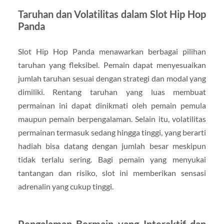
Taruhan dan Volatilitas dalam Slot Hip Hop
Panda
Slot Hip Hop Panda menawarkan berbagai pilihan
taruhan yang fleksibel. Pemain dapat menyesuaikan
jumlah taruhan sesuai dengan strategi dan modal yang
dimiliki. Rentang taruhan yang luas membuat
permainan ini dapat dinikmati oleh pemain pemula
maupun pemain berpengalaman. Selain itu, volatilitas
permainan termasuk sedang hingga tinggi, yang berarti
hadiah bisa datang dengan jumlah besar meskipun
tidak terlalu sering. Bagi pemain yang menyukai
tantangan dan risiko, slot ini memberikan sensasi
adrenalin yang cukup tinggi.