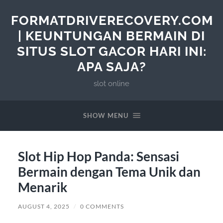
FORMATDRIVERECOVERY.COM
| KEUNTUNGAN BERMAIN DI
SITUS SLOT GACOR HARI INI:
APA SAJA?
slot online
SHOW MENU
Slot Hip Hop Panda: Sensasi
Bermain dengan Tema Unik dan
Menarik
AUGUST 4, 2025
/
0 COMMENTS