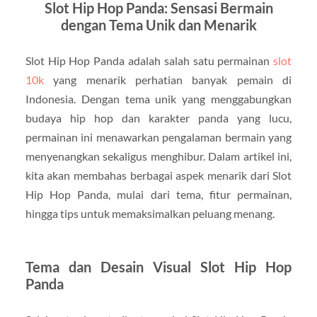
Slot Hip Hop Panda: Sensasi Bermain
dengan Tema Unik dan Menarik
Slot Hip Hop Panda adalah salah satu permainan
slot
10k
yang menarik perhatian banyak pemain di
Indonesia. Dengan tema unik yang menggabungkan
budaya hip hop dan karakter panda yang lucu,
permainan ini menawarkan pengalaman bermain yang
menyenangkan sekaligus menghibur. Dalam artikel ini,
kita akan membahas berbagai aspek menarik dari Slot
Hip Hop Panda, mulai dari tema, fitur permainan,
hingga tips untuk memaksimalkan peluang menang.
Tema dan Desain Visual Slot Hip Hop
Panda