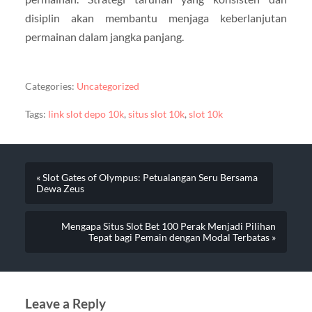
disiplin akan membantu menjaga keberlanjutan
permainan dalam jangka panjang.
Categories:
Uncategorized
Tags:
link slot depo 10k
,
situs slot 10k
,
slot 10k
« Slot Gates of Olympus: Petualangan Seru Bersama
Dewa Zeus
Mengapa Situs Slot Bet 100 Perak Menjadi Pilihan
Tepat bagi Pemain dengan Modal Terbatas »
Leave a Reply