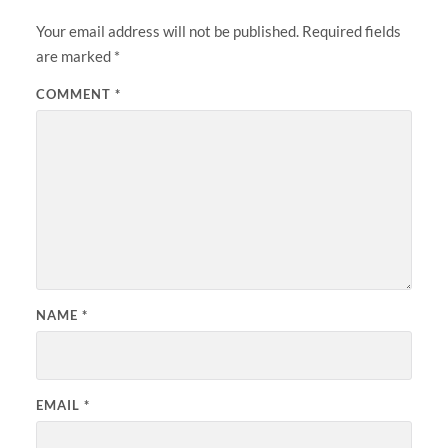
Your email address will not be published.
Required fields
are marked
*
COMMENT
*
NAME
*
EMAIL
*