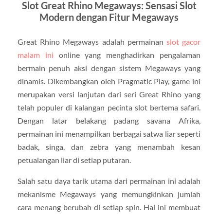
Slot Great Rhino Megaways: Sensasi Slot
Modern dengan Fitur Megaways
Great Rhino Megaways
adalah permainan
slot gacor
malam ini
online yang menghadirkan pengalaman
bermain penuh aksi dengan sistem Megaways yang
dinamis. Dikembangkan oleh
Pragmatic Play
, game ini
merupakan versi lanjutan dari seri Great Rhino yang
telah populer di kalangan pecinta slot bertema safari.
Dengan latar belakang padang savana Afrika,
permainan ini menampilkan berbagai satwa liar seperti
badak, singa, dan zebra yang menambah kesan
petualangan liar di setiap putaran.
Salah satu daya tarik utama dari permainan ini adalah
mekanisme Megaways yang memungkinkan jumlah
cara menang berubah di setiap spin. Hal ini membuat