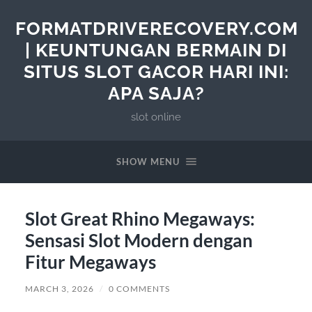
FORMATDRIVERECOVERY.COM
| KEUNTUNGAN BERMAIN DI
SITUS SLOT GACOR HARI INI:
APA SAJA?
slot online
SHOW MENU
Slot Great Rhino Megaways:
Sensasi Slot Modern dengan
Fitur Megaways
MARCH 3, 2026
/
0 COMMENTS