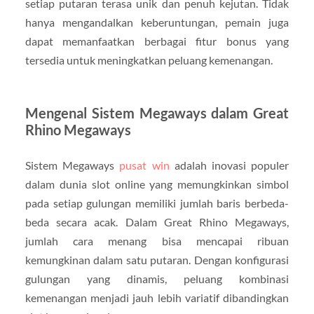
setiap putaran terasa unik dan penuh kejutan. Tidak
hanya mengandalkan keberuntungan, pemain juga
dapat memanfaatkan berbagai fitur bonus yang
tersedia untuk meningkatkan peluang kemenangan.
Mengenal Sistem Megaways dalam Great
Rhino Megaways
Sistem Megaways
pusat win
adalah inovasi populer
dalam dunia slot online yang memungkinkan simbol
pada setiap gulungan memiliki jumlah baris berbeda-
beda secara acak. Dalam Great Rhino Megaways,
jumlah cara menang bisa mencapai ribuan
kemungkinan dalam satu putaran. Dengan konfigurasi
gulungan yang dinamis, peluang kombinasi
kemenangan menjadi jauh lebih variatif dibandingkan