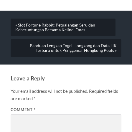
« Slot Fortune Rabbit: Petualangan Seru dan
Keberuntungan Bersama Kelinci Emas
Panduan Lengkap Togel Hongkong dan Data HK
Terbaru untuk Penggemar Hongkong Pools »
Leave a Reply
Your email address will not be published.
Required fields
are marked
*
COMMENT
*