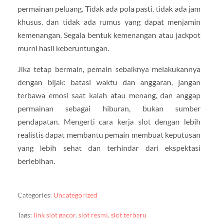
permainan peluang. Tidak ada pola pasti, tidak ada jam
khusus, dan tidak ada rumus yang dapat menjamin
kemenangan. Segala bentuk kemenangan atau jackpot
murni hasil keberuntungan.
Jika tetap bermain, pemain sebaiknya melakukannya
dengan bijak: batasi waktu dan anggaran, jangan
terbawa emosi saat kalah atau menang, dan anggap
permainan sebagai hiburan, bukan sumber
pendapatan. Mengerti cara kerja slot dengan lebih
realistis dapat membantu pemain membuat keputusan
yang lebih sehat dan terhindar dari ekspektasi
berlebihan.
Categories:
Uncategorized
Tags:
link slot gacor
,
slot resmi
,
slot terbaru