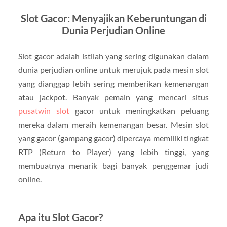
Slot Gacor: Menyajikan Keberuntungan di
Dunia Perjudian Online
Slot gacor adalah istilah yang sering digunakan dalam
dunia perjudian online untuk merujuk pada mesin slot
yang dianggap lebih sering memberikan kemenangan
atau jackpot. Banyak pemain yang mencari situs
pusatwin slot
gacor untuk meningkatkan peluang
mereka dalam meraih kemenangan besar. Mesin slot
yang gacor (gampang gacor) dipercaya memiliki tingkat
RTP (Return to Player) yang lebih tinggi, yang
membuatnya menarik bagi banyak penggemar judi
online.
Apa itu Slot Gacor?