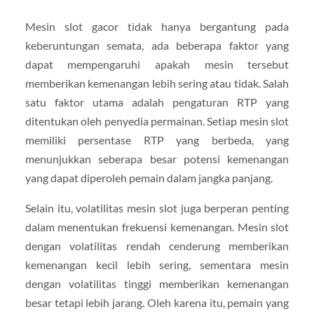
Mesin slot gacor tidak hanya bergantung pada
keberuntungan semata, ada beberapa faktor yang
dapat mempengaruhi apakah mesin tersebut
memberikan kemenangan lebih sering atau tidak. Salah
satu faktor utama adalah pengaturan RTP yang
ditentukan oleh penyedia permainan. Setiap mesin slot
memiliki persentase RTP yang berbeda, yang
menunjukkan seberapa besar potensi kemenangan
yang dapat diperoleh pemain dalam jangka panjang.
Selain itu, volatilitas mesin slot juga berperan penting
dalam menentukan frekuensi kemenangan. Mesin slot
dengan volatilitas rendah cenderung memberikan
kemenangan kecil lebih sering, sementara mesin
dengan volatilitas tinggi memberikan kemenangan
besar tetapi lebih jarang. Oleh karena itu, pemain yang