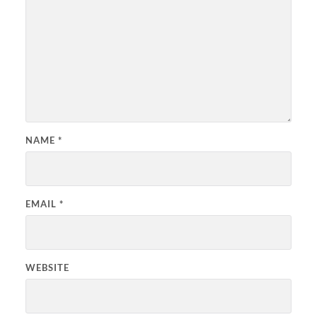
NAME
*
EMAIL
*
WEBSITE