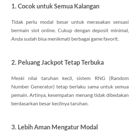
1. Cocok untuk Semua Kalangan
Tidak perlu modal besar untuk merasakan sensasi
bermain slot online. Cukup dengan deposit minimal,
Anda sudah bisa menikmati berbagai game favorit.
2. Peluang Jackpot Tetap Terbuka
Meski nilai taruhan kecil, sistem RNG (Random
Number Generator) tetap berlaku sama untuk semua
pemain. Artinya, kesempatan menang tidak dibedakan
berdasarkan besar kecilnya taruhan.
3. Lebih Aman Mengatur Modal