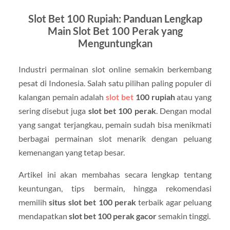
Slot Bet 100 Rupiah: Panduan Lengkap
Main Slot Bet 100 Perak yang
Menguntungkan
Industri permainan slot online semakin berkembang
pesat di Indonesia. Salah satu pilihan paling populer di
kalangan pemain adalah
slot bet
100 rupiah
atau yang
sering disebut juga
slot bet 100 perak
. Dengan modal
yang sangat terjangkau, pemain sudah bisa menikmati
berbagai permainan slot menarik dengan peluang
kemenangan yang tetap besar.
Artikel ini akan membahas secara lengkap tentang
keuntungan, tips bermain, hingga rekomendasi
memilih
situs slot bet 100 perak
terbaik agar peluang
mendapatkan
slot bet 100 perak gacor
semakin tinggi.