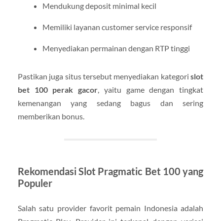
Mendukung deposit minimal kecil
Memiliki layanan customer service responsif
Menyediakan permainan dengan RTP tinggi
Pastikan juga situs tersebut menyediakan kategori
slot
bet 100 perak gacor
, yaitu game dengan tingkat
kemenangan yang sedang bagus dan sering
memberikan bonus.
Rekomendasi Slot Pragmatic Bet 100 yang
Populer
Salah satu provider favorit pemain Indonesia adalah