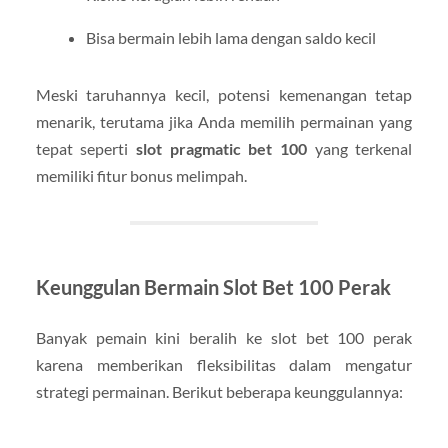
Bisa bermain lebih lama dengan saldo kecil
Meski taruhannya kecil, potensi kemenangan tetap
menarik, terutama jika Anda memilih permainan yang
tepat seperti
slot pragmatic bet 100
yang terkenal
memiliki fitur bonus melimpah.
Keunggulan Bermain Slot Bet 100 Perak
Banyak pemain kini beralih ke slot bet 100 perak
karena memberikan fleksibilitas dalam mengatur
strategi permainan. Berikut beberapa keunggulannya: