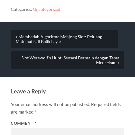
Categories:
Uncategorized
« Membedah Algoritma Mahjong Slot: Peluang
Matematis di Balik Layar
Slot Werewolf’s Hunt: Sensasi Bermain dengan Tema
Mencekam »
Leave a Reply
Your email address will not be published.
Required fields
are marked
*
COMMENT
*