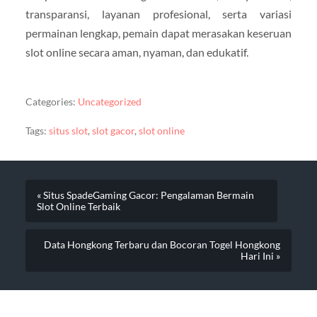
transparansi, layanan profesional, serta variasi
permainan lengkap, pemain dapat merasakan keseruan
slot online secara aman, nyaman, dan edukatif.
Categories:
Uncategorized
Tags:
situs slot
,
slot gacor
,
slot online
« Situs SpadeGaming Gacor: Pengalaman Bermain
Slot Online Terbaik
Data Hongkong Terbaru dan Bocoran Togel Hongkong
Hari Ini »