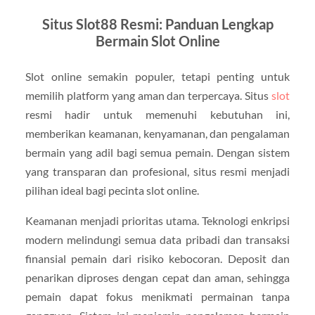
Situs Slot88 Resmi: Panduan Lengkap
Bermain Slot Online
Slot online semakin populer, tetapi penting untuk
memilih platform yang aman dan terpercaya. Situs
slot
resmi hadir untuk memenuhi kebutuhan ini,
memberikan keamanan, kenyamanan, dan pengalaman
bermain yang adil bagi semua pemain. Dengan sistem
yang transparan dan profesional, situs resmi menjadi
pilihan ideal bagi pecinta slot online.
Keamanan menjadi prioritas utama. Teknologi enkripsi
modern melindungi semua data pribadi dan transaksi
finansial pemain dari risiko kebocoran. Deposit dan
penarikan diproses dengan cepat dan aman, sehingga
pemain dapat fokus menikmati permainan tanpa