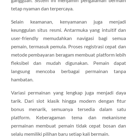
gangguan. Sistem ini menjamin pengalaman bermain
tetap nyaman dan terpercaya.
Selain keamanan, kenyamanan juga menjadi
keunggulan situs resmi. Antarmuka yang intuitif dan
user-friendly memudahkan navigasi bagi semua
pemain, termasuk pemula. Proses registrasi cepat dan
metode pembayaran beragam membuat platform lebih
fleksibel dan mudah digunakan. Pemain dapat
langsung mencoba berbagai permainan tanpa
hambatan.
Variasi permainan yang lengkap juga menjadi daya
tarik. Dari slot klasik hingga modern dengan fitur
bonus menarik, semuanya tersedia dalam satu
platform. Keberagaman tema dan mekanisme
permainan membuat pemain tidak cepat bosan dan
selalu memiliki pilihan baru setiap kali bermain.