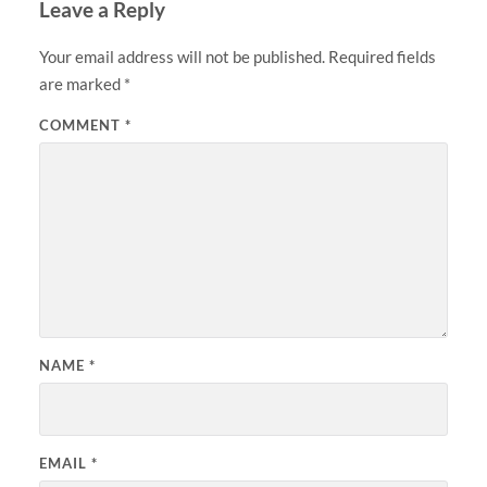
Leave a Reply
Your email address will not be published.
Required fields
are marked
*
COMMENT
*
NAME
*
EMAIL
*