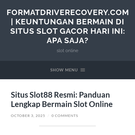
FORMATDRIVERECOVERY.COM
| KEUNTUNGAN BERMAIN DI
SITUS SLOT GACOR HARI INI:
APA SAJA?
slot online
SHOW MENU
Situs Slot88 Resmi: Panduan
Lengkap Bermain Slot Online
OCTOBER 3, 2025
/
0 COMMENTS