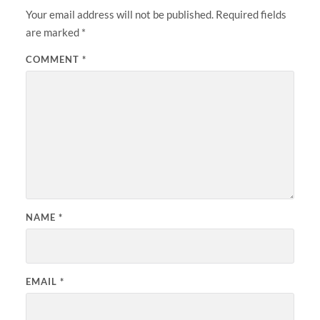
Your email address will not be published.
Required fields
are marked
*
COMMENT
*
NAME
*
EMAIL
*