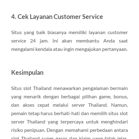
4. Cek Layanan Customer Service
Situs yang baik biasanya memiliki layanan customer
service 24 jam. Ini akan membantu Anda saat
mengalami kendala atau ingin mengajukan pertanyaan.
Kesimpulan
Situs slot Thailand menawarkan pengalaman bermain
yang menarik dengan berbagai pilihan game, bonus,
dan akses cepat melalui server Thailand. Namun,
pemain tetap harus berhati-hati dan memilih situs slot
server Thailand yang terpercaya untuk menghindari
risiko penipuan. Dengan memahami perbedaan antara
slot Thailand super gacor dan klaim yang tidak jelas,