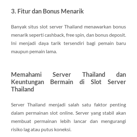
3. Fitur dan Bonus Menarik
Banyak situs slot server Thailand menawarkan bonus
menarik seperti cashback, free spin, dan bonus deposit.
Ini menjadi daya tarik tersendiri bagi pemain baru
maupun pemain lama.
Memahami Server Thailand dan
Keuntungan Bermain di Slot Server
Thailand
Server Thailand menjadi salah satu faktor penting
dalam permainan slot online. Server yang stabil akan
membuat permainan lebih lancar dan mengurangi
risiko lag atau putus koneksi.