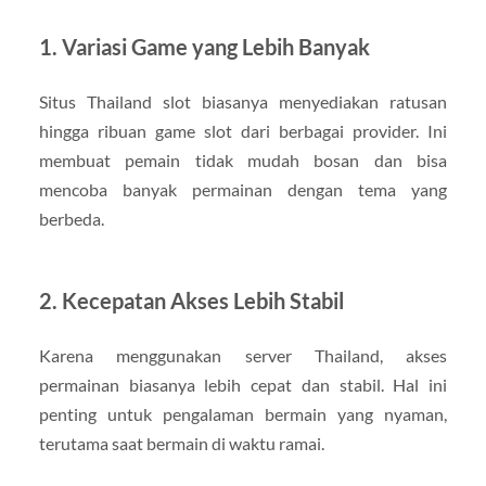
1. Variasi Game yang Lebih Banyak
Situs Thailand slot biasanya menyediakan ratusan
hingga ribuan game slot dari berbagai provider. Ini
membuat pemain tidak mudah bosan dan bisa
mencoba banyak permainan dengan tema yang
berbeda.
2. Kecepatan Akses Lebih Stabil
Karena menggunakan server Thailand, akses
permainan biasanya lebih cepat dan stabil. Hal ini
penting untuk pengalaman bermain yang nyaman,
terutama saat bermain di waktu ramai.