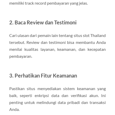
memiliki track record pembayaran yang jelas.
2. Baca Review dan Testimoni
Cari ulasan dari pemain lain tentang situs slot Thailand
tersebut. Review dan testimoni bisa membantu Anda
menilai kualitas layanan, keamanan, dan kecepatan
pembayaran.
3. Perhatikan Fitur Keamanan
Pastikan situs menyediakan sistem keamanan yang
baik, seperti enkripsi data dan verifikasi akun. Ini
penting untuk melindungi data pribadi dan transaksi
Anda.