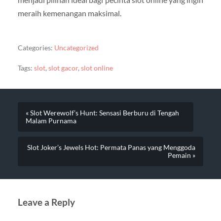
meraih kemenangan maksimal.
Categories:
Uncategorized
Tags:
slot
,
slot gacor
,
slot online
« Slot Werewolf’s Hunt: Sensasi Berburu di Tengah
Malam Purnama
Slot Joker’s Jewels Hot: Permata Panas yang Menggoda
Pemain »
Leave a Reply