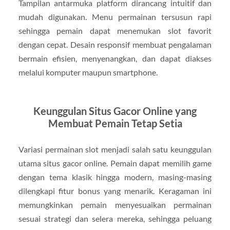
Tampilan antarmuka platform dirancang intuitif dan
mudah digunakan. Menu permainan tersusun rapi
sehingga pemain dapat menemukan slot favorit
dengan cepat. Desain responsif membuat pengalaman
bermain efisien, menyenangkan, dan dapat diakses
melalui komputer maupun smartphone.
Keunggulan Situs Gacor Online yang
Membuat Pemain Tetap Setia
Variasi permainan slot menjadi salah satu keunggulan
utama situs gacor online. Pemain dapat memilih game
dengan tema klasik hingga modern, masing-masing
dilengkapi fitur bonus yang menarik. Keragaman ini
memungkinkan pemain menyesuaikan permainan
sesuai strategi dan selera mereka, sehingga peluang