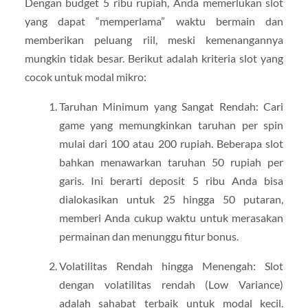
Dengan budget 5 ribu rupiah, Anda memerlukan slot
yang dapat “memperlama” waktu bermain dan
memberikan peluang riil, meski kemenangannya
mungkin tidak besar. Berikut adalah kriteria slot yang
cocok untuk modal mikro:
Taruhan Minimum yang Sangat Rendah: Cari
game yang memungkinkan taruhan per spin
mulai dari 100 atau 200 rupiah. Beberapa slot
bahkan menawarkan taruhan 50 rupiah per
garis. Ini berarti deposit 5 ribu Anda bisa
dialokasikan untuk 25 hingga 50 putaran,
memberi Anda cukup waktu untuk merasakan
permainan dan menunggu fitur bonus.
Volatilitas Rendah hingga Menengah: Slot
dengan volatilitas rendah (Low Variance)
adalah sahabat terbaik untuk modal kecil.