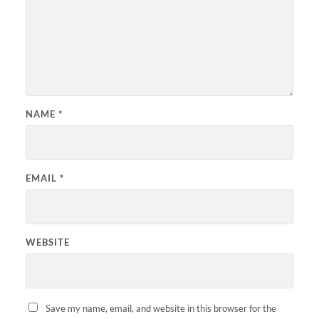
NAME
*
EMAIL
*
WEBSITE
Save my name, email, and website in this browser for the