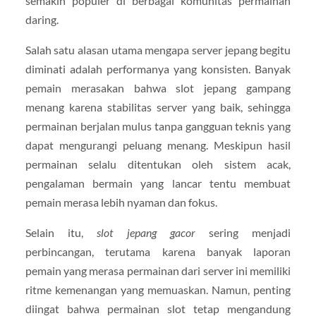
semakin populer di berbagai komunitas permainan
daring.
Salah satu alasan utama mengapa server jepang begitu
diminati adalah performanya yang konsisten. Banyak
pemain merasakan bahwa slot jepang gampang
menang karena stabilitas server yang baik, sehingga
permainan berjalan mulus tanpa gangguan teknis yang
dapat mengurangi peluang menang. Meskipun hasil
permainan selalu ditentukan oleh sistem acak,
pengalaman bermain yang lancar tentu membuat
pemain merasa lebih nyaman dan fokus.
Selain itu,
slot jepang gacor
sering menjadi
perbincangan, terutama karena banyak laporan
pemain yang merasa permainan dari server ini memiliki
ritme kemenangan yang memuaskan. Namun, penting
diingat bahwa permainan slot tetap mengandung