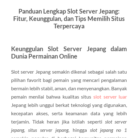
Panduan Lengkap Slot Server Jepang:
Fitur, Keunggulan, dan Tips Memilih Situs
Terpercaya
Keunggulan Slot Server Jepang dalam
Dunia Permainan Online
Slot server Jepang semakin dikenal sebagai salah satu
pilihan favorit bagi pemain yang mencari pengalaman
bermain lebih stabil, aman, dan menyenangkan. Banyak
pemain menilai bahwa kualitas situs
slot server luar
Jepang lebih unggul berkat teknologi yang digunakan,
kecepatan akses, serta keamanan data yang lebih
terjamin. Tidak heran jika istilah seperti
slot server
jepang
,
situs server jepang
, hingga
slot jepang no 1