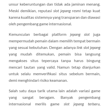
unsur keberuntungan dan tidak ada jaminan menang.
Meski demikian, reputasi
slot jepang resmi
tetap kuat
karena kualitas sistemnya yang transparan dan diawasi
oleh pengembang game internasional.
Kemunculan berbagai platform
jepang slot
juga
mempermudah pemain dalam memilih tempat bermain
yang sesuai kebutuhan. Dengan adanya
link slot jepang
yang mudah ditemukan, pemain bisa langsung
mengakses situs tepercaya tanpa harus bingung
mencari tautan yang valid. Namun tetap dianjurkan
untuk selalu memverifikasi situs sebelum bermain,
demi menghindari risiko keamanan.
Salah satu daya tarik utama lain adalah variasi game
yang sangat beragam. Banyak pengembang
internasional merilis game
slot jepang terbaru
,