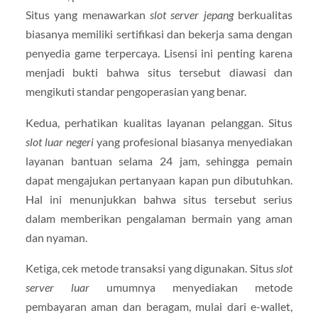
Situs yang menawarkan
slot server jepang
berkualitas
biasanya memiliki sertifikasi dan bekerja sama dengan
penyedia game terpercaya. Lisensi ini penting karena
menjadi bukti bahwa situs tersebut diawasi dan
mengikuti standar pengoperasian yang benar.
Kedua, perhatikan kualitas layanan pelanggan. Situs
slot luar negeri
yang profesional biasanya menyediakan
layanan bantuan selama 24 jam, sehingga pemain
dapat mengajukan pertanyaan kapan pun dibutuhkan.
Hal ini menunjukkan bahwa situs tersebut serius
dalam memberikan pengalaman bermain yang aman
dan nyaman.
Ketiga, cek metode transaksi yang digunakan. Situs
slot
server luar
umumnya menyediakan metode
pembayaran aman dan beragam, mulai dari e-wallet,