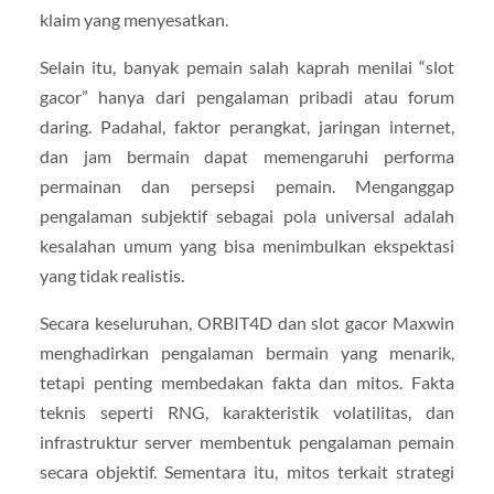
klaim yang menyesatkan.
Selain itu, banyak pemain salah kaprah menilai “slot
gacor” hanya dari pengalaman pribadi atau forum
daring. Padahal, faktor perangkat, jaringan internet,
dan jam bermain dapat memengaruhi performa
permainan dan persepsi pemain. Menganggap
pengalaman subjektif sebagai pola universal adalah
kesalahan umum yang bisa menimbulkan ekspektasi
yang tidak realistis.
Secara keseluruhan, ORBIT4D dan slot gacor Maxwin
menghadirkan pengalaman bermain yang menarik,
tetapi penting membedakan fakta dan mitos. Fakta
teknis seperti RNG, karakteristik volatilitas, dan
infrastruktur server membentuk pengalaman pemain
secara objektif. Sementara itu, mitos terkait strategi