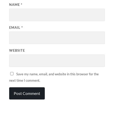
NAME
*
EMAIL
*
WEBSITE
Save my name, email, and website in this browser for the
next time I comment.