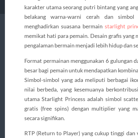
karakter utama seorang putri bintang yang an
belakang warna-warni cerah dan simbol
menghadirkan suasana bermain
starlight pri
memikat hati para pemain. Desain grafis yang
pengalaman bermain menjadi lebih hidup dan se
Format permainan menggunakan 6 gulungan dan
besar bagi pemain untuk mendapatkan kombin
Simbol-simbol yang ada meliputi berbagai ik
nilai berbeda, yang kesemuanya berkontribus
utama Starlight Princess adalah simbol scat
gratis (free spins) dengan multiplier yan
secara signifikan.
RTP (Return to Player) yang cukup tinggi dan v