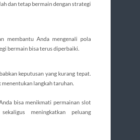
lah dan tetap bermain dengan strategi
han membantu Anda mengenali pola
gi bermain bisa terus diperbaiki.
babkan keputusan yang kurang tepat.
k menentukan langkah taruhan.
 Anda bisa menikmati permainan slot
ekaligus meningkatkan peluang