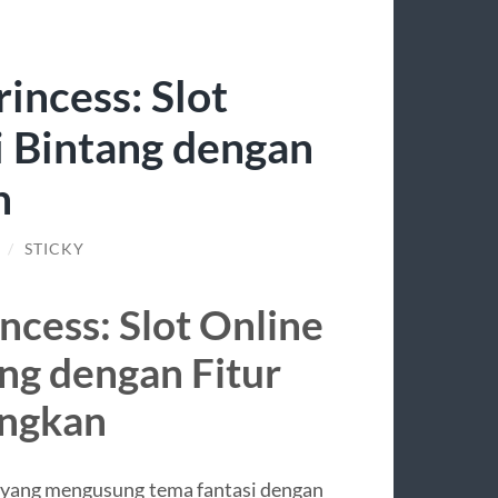
incess: Slot
i Bintang dengan
n
/
STICKY
ncess: Slot Online
ng dengan Fitur
ngkan
ne yang mengusung tema fantasi dengan