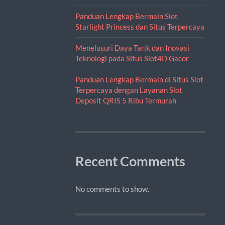
Panduan Lengkap Bermain Slot
Starlight Princess dan Situs Terpercaya
Menelusuri Daya Tarik dan Inovasi
Teknologi pada Situs Slot4D Gacor
Panduan Lengkap Bermain di Situs Slot
Terpercaya dengan Layanan Slot
Deposit QRIS 5 Ribu Termurah
Recent Comments
No comments to show.