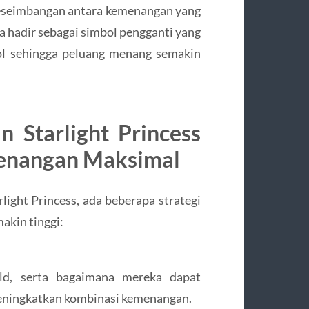
eseimbangan antara kemenangan yang
uga hadir sebagai simbol pengganti yang
 sehingga peluang menang semakin
n Starlight Princess
enangan Maksimal
light Princess, ada beberapa strategi
akin tinggi:
ld, serta bagaimana mereka dapat
eningkatkan kombinasi kemenangan.