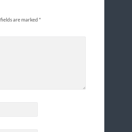
fields are marked
*