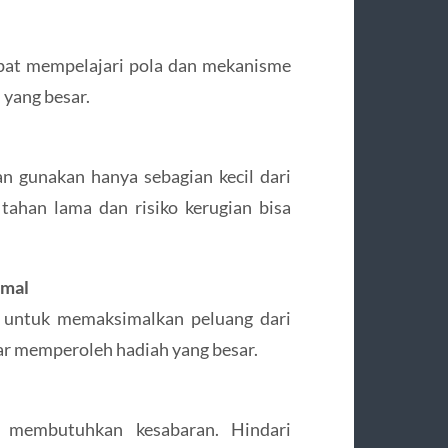
pat mempelajari pola dan mekanisme
yang besar.
n gunakan hanya sebagian kecil dari
tahan lama dan risiko kerugian bisa
imal
lah untuk memaksimalkan peluang dari
r memperoleh hadiah yang besar.
 membutuhkan kesabaran. Hindari