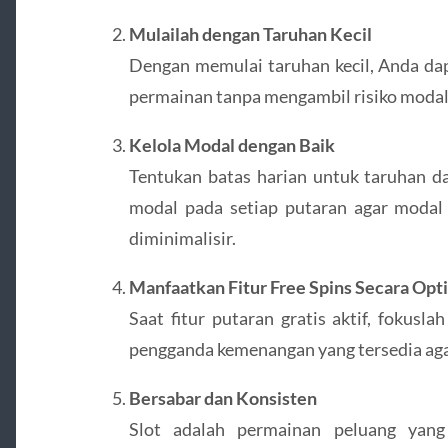
Mulailah dengan Taruhan Kecil
Dengan memulai taruhan kecil, Anda da
permainan tanpa mengambil risiko modal 
Kelola Modal dengan Baik
Tentukan batas harian untuk taruhan da
modal pada setiap putaran agar modal 
diminimalisir.
Manfaatkan Fitur Free Spins Secara Opt
Saat fitur putaran gratis aktif, fokus
pengganda kemenangan yang tersedia aga
Bersabar dan Konsisten
Slot adalah permainan peluang yang