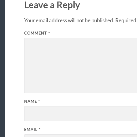
Leave a Reply
Your email address will not be published.
Required 
COMMENT
*
NAME
*
EMAIL
*