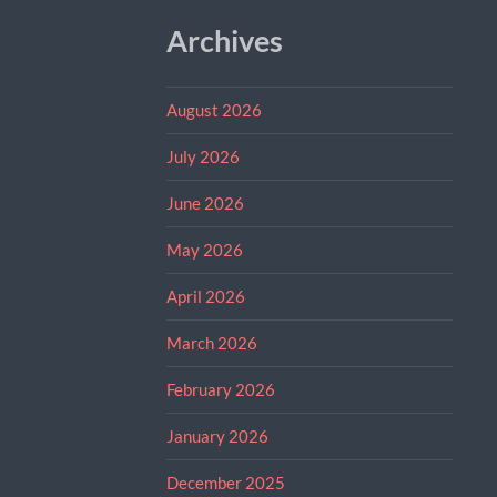
Archives
August 2026
July 2026
June 2026
May 2026
April 2026
March 2026
February 2026
January 2026
December 2025