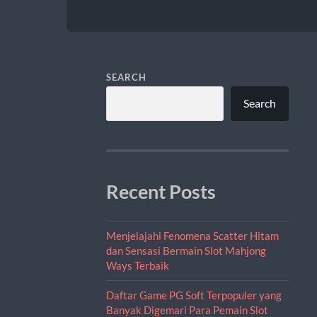
SEARCH
Search
Recent Posts
Menjelajahi Fenomena Scatter Hitam
dan Sensasi Bermain Slot Mahjong
Ways Terbaik
Daftar Game PG Soft Terpopuler yang
Banyak Digemari Para Pemain Slot