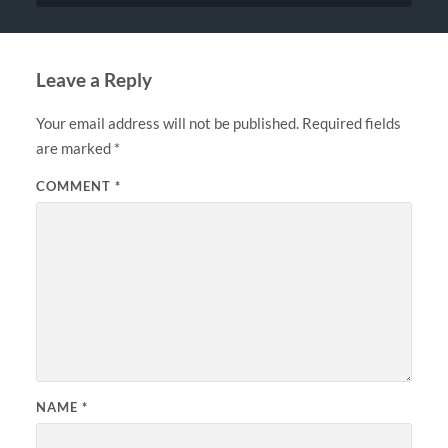
Leave a Reply
Your email address will not be published.
Required fields
are marked
*
COMMENT
*
NAME
*