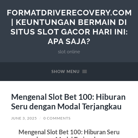
FORMATDRIVERECOVERY.COM
| KEUNTUNGAN BERMAIN DI
SITUS SLOT GACOR HARI INI:
APA SAJA?
slot online
SHOW MENU
Mengenal Slot Bet 100: Hiburan
Seru dengan Modal Terjangkau
JUNE 3, 2025
/
0 COMMENTS
Mengenal Slot Bet 100: Hiburan Seru