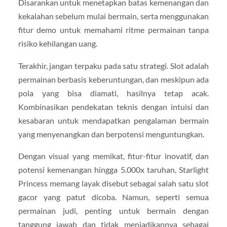
Disarankan untuk menetapkan batas kemenangan dan
kekalahan sebelum mulai bermain, serta menggunakan
fitur demo untuk memahami ritme permainan tanpa
risiko kehilangan uang.
Terakhir, jangan terpaku pada satu strategi. Slot adalah
permainan berbasis keberuntungan, dan meskipun ada
pola yang bisa diamati, hasilnya tetap acak.
Kombinasikan pendekatan teknis dengan intuisi dan
kesabaran untuk mendapatkan pengalaman bermain
yang menyenangkan dan berpotensi menguntungkan.
Dengan visual yang memikat, fitur-fitur inovatif, dan
potensi kemenangan hingga 5.000x taruhan, Starlight
Princess memang layak disebut sebagai salah satu slot
gacor yang patut dicoba. Namun, seperti semua
permainan judi, penting untuk bermain dengan
tanggung jawab dan tidak menjadikannya sebagai