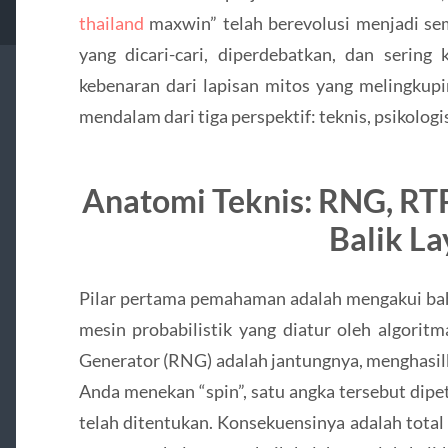
thailand
maxwin” telah berevolusi menjadi se
yang dicari-cari, diperdebatkan, dan sering
kebenaran dari lapisan mitos yang melingkupi
mendalam dari tiga perspektif: teknis, psikologis
Anatomi Teknis: RNG, RTP
Balik La
Pilar pertama pemahaman adalah mengakui bah
mesin probabilistik yang diatur oleh algori
Generator (RNG) adalah jantungnya, menghasilka
Anda menekan “spin”, satu angka tersebut dipe
telah ditentukan. Konsekuensinya adalah total