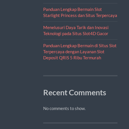
Panduan Lengkap Bermain Slot
Starlight Princess dan Situs Terpercaya
Menelusuri Daya Tarik dan Inovasi
Teknologi pada Situs Slot4D Gacor
Panduan Lengkap Bermain di Situs Slot
Terpercaya dengan Layanan Slot
Deposit QRIS 5 Ribu Termurah
Recent Comments
No comments to show.