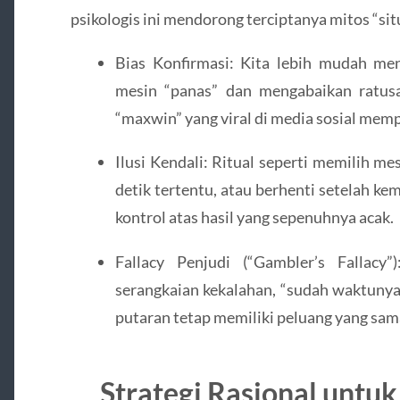
psikologis ini mendorong terciptanya mitos “si
Bias Konfirmasi: Kita lebih mudah me
mesin “panas” dan mengabaikan ratusa
“maxwin” yang viral di media sosial mempe
Ilusi Kendali: Ritual seperti memilih me
detik tertentu, atau berhenti setelah k
kontrol atas hasil yang sepenuhnya acak.
Fallacy Penjudi (“Gambler’s Fallacy
serangkaian kekalahan, “sudah waktuny
putaran tetap memiliki peluang yang sama
Strategi Rasional untu