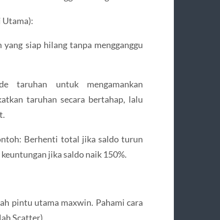
i Utama):
 yang siap hilang tanpa mengganggu
ode taruhan untuk mengamankan
atkan taruhan secara bertahap, lalu
t.
ntoh: Berhenti total jika saldo turun
 keuntungan jika saldo naik 150%.
dalah pintu utama maxwin. Pahami cara
ah Scatter).