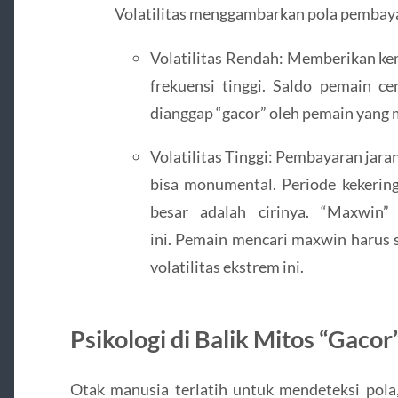
Volatilitas menggambarkan pola pembay
Volatilitas Rendah: Memberikan ke
frekuensi tinggi. Saldo pemain ce
dianggap “gacor” oleh pemain yang
Volatilitas Tinggi: Pembayaran jaran
bisa monumental. Periode kekerin
besar adalah cirinya. “Maxwin”
ini. Pemain mencari maxwin harus 
volatilitas ekstrem ini.
Psikologi di Balik Mitos “Gacor
Otak manusia terlatih untuk mendeteksi pola