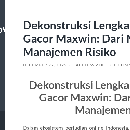
Dekonstruksi Lengka
OVERY.COM
Gacor Maxwin: Dari 
Manajemen Risiko
DECEMBER 22, 2025
/
FACELESS VOID
/
0 COM
Dekonstruksi Lengka
Gacor Maxwin: Dar
Manajemen 
Dalam ekosistem perjudian online Indonesia,