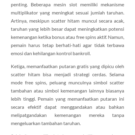
penting. Beberapa mesin slot memiliki mekanisme
multiplikator yang meningkat sesuai jumlah taruhan.
Artinya, meskipun scatter hitam muncul secara acak,
taruhan yang lebih besar dapat meningkatkan potensi
kemenangan ketika bonus atau free spins aktif. Namun,
pemain harus tetap berhati-hati agar tidak terbawa
emosi dan kehilangan kontrol bankroll.
Ketiga, memanfaatkan putaran gratis yang dipicu oleh
scatter hitam bisa menjadi strategi cerdas. Selama
mode free spins, peluang munculnya simbol scatter
tambahan atau simbol kemenangan lainnya biasanya
lebih tinggi. Pemain yang memanfaatkan putaran ini
secara efektif dapat menggandakan atau bahkan
melipatgandakan kemenangan mereka tanpa
mengeluarkan tambahan taruhan.