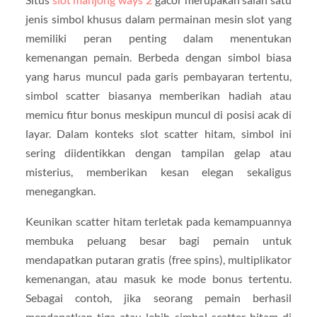
jenis simbol khusus dalam permainan mesin slot yang
memiliki peran penting dalam menentukan
kemenangan pemain. Berbeda dengan simbol biasa
yang harus muncul pada garis pembayaran tertentu,
simbol scatter biasanya memberikan hadiah atau
memicu fitur bonus meskipun muncul di posisi acak di
layar. Dalam konteks slot scatter hitam, simbol ini
sering diidentikkan dengan tampilan gelap atau
misterius, memberikan kesan elegan sekaligus
menegangkan.
Keunikan scatter hitam terletak pada kemampuannya
membuka peluang besar bagi pemain untuk
mendapatkan putaran gratis (free spins), multiplikator
kemenangan, atau masuk ke mode bonus tertentu.
Sebagai contoh, jika seorang pemain berhasil
mendapatkan tiga atau lebih simbol scatter hitam di