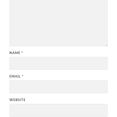
NAME
*
EMAIL
*
WEBSITE