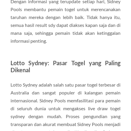
Dengan informasi yang terupdate setiap hari, Sidney
Pools membantu pemain togel untuk merencanakan
taruhan mereka dengan lebih baik. Tidak hanya itu,
semua hasil result sdy dapat diakses kapan saja dan di
mana saja, sehingga pemain tidak akan ketinggalan
informasi penting.
Lotto Sydney: Pasar Togel yang Paling
Dikenal
Lotto Sydney adalah salah satu pasar togel terbesar di
Australia dan sangat populer di kalangan pemain
internasional. Sidney Pools memfasilitasi para pemain
di seluruh dunia untuk mengakses live draw togel
sydney dengan mudah. Proses pengundian yang
transparan dan akurat membuat Sidney Pools menjadi