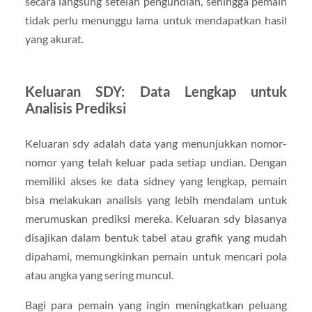
secara langsung setelah pengundian, sehingga pemain
tidak perlu menunggu lama untuk mendapatkan hasil
yang akurat.
Keluaran SDY: Data Lengkap untuk
Analisis Prediksi
Keluaran sdy adalah data yang menunjukkan nomor-
nomor yang telah keluar pada setiap undian. Dengan
memiliki akses ke data sidney yang lengkap, pemain
bisa melakukan analisis yang lebih mendalam untuk
merumuskan prediksi mereka. Keluaran sdy biasanya
disajikan dalam bentuk tabel atau grafik yang mudah
dipahami, memungkinkan pemain untuk mencari pola
atau angka yang sering muncul.
Bagi para pemain yang ingin meningkatkan peluang