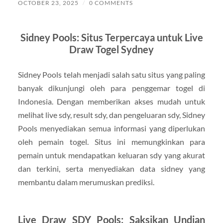
OCTOBER 23, 2025
/
0 COMMENTS
Sidney Pools: Situs Terpercaya untuk Live
Draw Togel Sydney
Sidney Pools telah menjadi salah satu situs yang paling
banyak dikunjungi oleh para penggemar togel di
Indonesia. Dengan memberikan akses mudah untuk
melihat live sdy, result sdy, dan pengeluaran sdy, Sidney
Pools menyediakan semua informasi yang diperlukan
oleh pemain togel. Situs ini memungkinkan para
pemain untuk mendapatkan keluaran sdy yang akurat
dan terkini, serta menyediakan data sidney yang
membantu dalam merumuskan prediksi.
Live Draw SDY Pools: Saksikan Undian