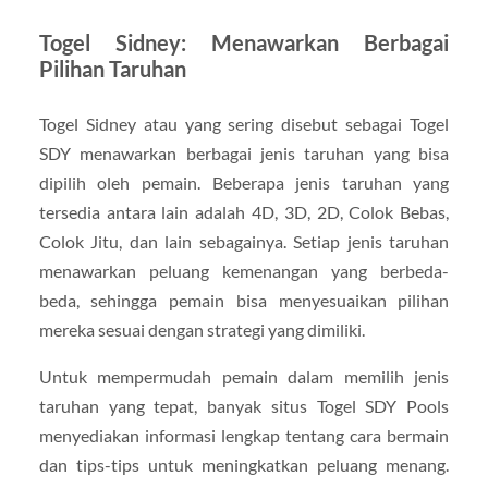
Togel Sidney: Menawarkan Berbagai
Pilihan Taruhan
Togel Sidney atau yang sering disebut sebagai Togel
SDY menawarkan berbagai jenis taruhan yang bisa
dipilih oleh pemain. Beberapa jenis taruhan yang
tersedia antara lain adalah 4D, 3D, 2D, Colok Bebas,
Colok Jitu, dan lain sebagainya. Setiap jenis taruhan
menawarkan peluang kemenangan yang berbeda-
beda, sehingga pemain bisa menyesuaikan pilihan
mereka sesuai dengan strategi yang dimiliki.
Untuk mempermudah pemain dalam memilih jenis
taruhan yang tepat, banyak situs Togel SDY Pools
menyediakan informasi lengkap tentang cara bermain
dan tips-tips untuk meningkatkan peluang menang.