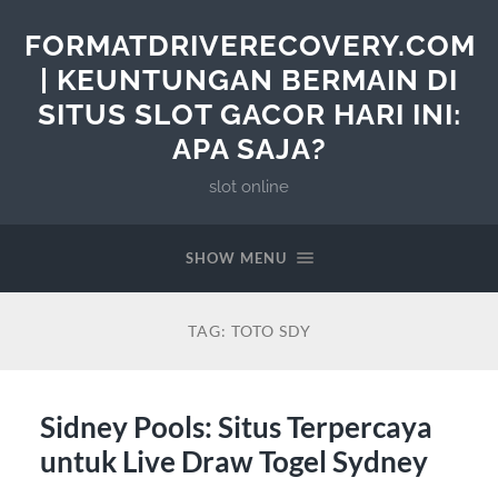
FORMATDRIVERECOVERY.COM
| KEUNTUNGAN BERMAIN DI
SITUS SLOT GACOR HARI INI:
APA SAJA?
slot online
SHOW MENU
TAG:
TOTO SDY
Sidney Pools: Situs Terpercaya
untuk Live Draw Togel Sydney