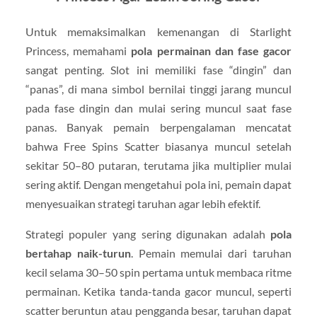
Untuk memaksimalkan kemenangan di Starlight
Princess, memahami
pola permainan dan fase gacor
sangat penting. Slot ini memiliki fase “dingin” dan
“panas”, di mana simbol bernilai tinggi jarang muncul
pada fase dingin dan mulai sering muncul saat fase
panas. Banyak pemain berpengalaman mencatat
bahwa Free Spins Scatter biasanya muncul setelah
sekitar 50–80 putaran, terutama jika multiplier mulai
sering aktif. Dengan mengetahui pola ini, pemain dapat
menyesuaikan strategi taruhan agar lebih efektif.
Strategi populer yang sering digunakan adalah
pola
bertahap naik-turun
. Pemain memulai dari taruhan
kecil selama 30–50 spin pertama untuk membaca ritme
permainan. Ketika tanda-tanda gacor muncul, seperti
scatter beruntun atau pengganda besar, taruhan dapat