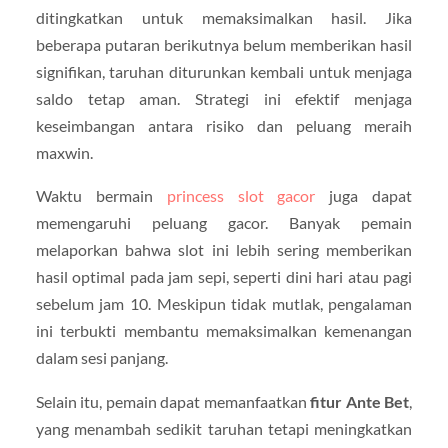
ditingkatkan untuk memaksimalkan hasil. Jika
beberapa putaran berikutnya belum memberikan hasil
signifikan, taruhan diturunkan kembali untuk menjaga
saldo tetap aman. Strategi ini efektif menjaga
keseimbangan antara risiko dan peluang meraih
maxwin.
Waktu bermain
princess slot gacor
juga dapat
memengaruhi peluang gacor. Banyak pemain
melaporkan bahwa slot ini lebih sering memberikan
hasil optimal pada jam sepi, seperti dini hari atau pagi
sebelum jam 10. Meskipun tidak mutlak, pengalaman
ini terbukti membantu memaksimalkan kemenangan
dalam sesi panjang.
Selain itu, pemain dapat memanfaatkan
fitur Ante Bet
,
yang menambah sedikit taruhan tetapi meningkatkan