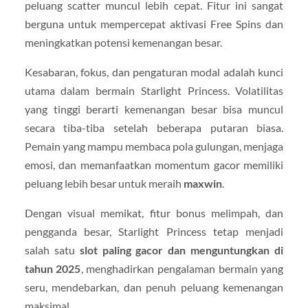
peluang scatter muncul lebih cepat. Fitur ini sangat
berguna untuk mempercepat aktivasi Free Spins dan
meningkatkan potensi kemenangan besar.
Kesabaran, fokus, dan pengaturan modal adalah kunci
utama dalam bermain Starlight Princess. Volatilitas
yang tinggi berarti kemenangan besar bisa muncul
secara tiba-tiba setelah beberapa putaran biasa.
Pemain yang mampu membaca pola gulungan, menjaga
emosi, dan memanfaatkan momentum gacor memiliki
peluang lebih besar untuk meraih
maxwin
.
Dengan visual memikat, fitur bonus melimpah, dan
pengganda besar, Starlight Princess tetap menjadi
salah satu
slot paling gacor dan menguntungkan di
tahun 2025
, menghadirkan pengalaman bermain yang
seru, mendebarkan, dan penuh peluang kemenangan
maksimal.