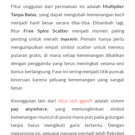
Fitur unggulan dari permainan ini adalah
Multiplier
Tanpa Batas
, yang dapat mengubah kemenangan kecil
menjadi hasil besar secara tiba-tiba. Ditambah lagi,
fitur
Free Spins Scatter
menjadi momen paling
penting untuk meraih
maxwin
. Pemain hanya perlu
mengumpulkan empat simbol scatter untuk memicu
putaran gratis, di mana setiap kemenangan dikalikan
dengan pengganda yang terus meningkat selama sesi
bonus berlangsung. Fase ini sering menjadi titik puncak
keseruan karena peluang kemenangan yang sangat
besar.
Keunggulan lain dari
situs slot ggsoft
adalah sistem
pay anywhere
, yang memungkinkan simbol
kemenangan muncul di posisi mana pun pada gulungan
tanpa harus mengikuti garis tertentu. Dengan
mekanisme ini, peluang menang menjadi lebih fleksibel