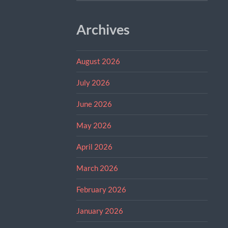
Archives
August 2026
July 2026
June 2026
May 2026
April 2026
March 2026
February 2026
January 2026