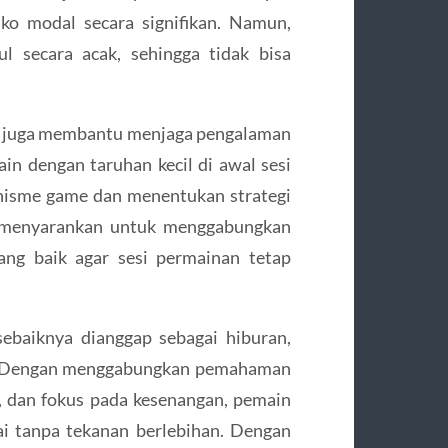
ko modal secara signifikan. Namun,
l secara acak, sehingga tidak bisa
an juga membantu menjaga pengalaman
n dengan taruhan kecil di awal sesi
isme game dan menentukan strategi
 menyarankan untuk menggabungkan
ng baik agar sesi permainan tetap
sebaiknya dianggap sebagai hiburan,
a. Dengan menggabungkan pemahaman
 dan fokus pada kesenangan, pemain
i tanpa tekanan berlebihan. Dengan