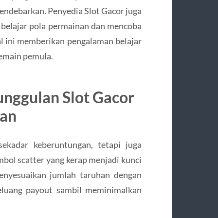
mendebarkan. Penyedia Slot Gacor juga
 belajar pola permainan dan mencoba
al ini memberikan pengalaman belajar
emain pemula.
unggulan Slot Gacor
an
ekadar keberuntungan, tetapi juga
bol scatter yang kerap menjadi kunci
enyesuaikan jumlah taruhan dengan
peluang payout sambil meminimalkan