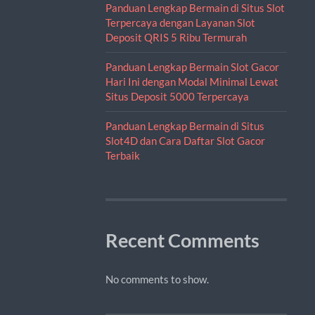
Panduan Lengkap Bermain di Situs Slot
Terpercaya dengan Layanan Slot
Deposit QRIS 5 Ribu Termurah
Panduan Lengkap Bermain Slot Gacor
Hari Ini dengan Modal Minimal Lewat
Situs Deposit 5000 Terpercaya
Panduan Lengkap Bermain di Situs
Slot4D dan Cara Daftar Slot Gacor
Terbaik
Recent Comments
No comments to show.