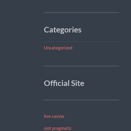
Categories
Uncategorized
Official Site
live casino
slot pragmatic