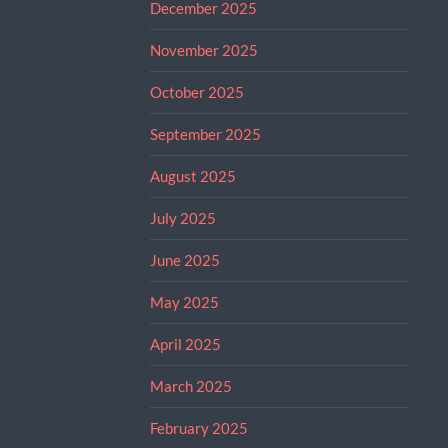
December 2025
November 2025
October 2025
September 2025
August 2025
July 2025
June 2025
May 2025
April 2025
March 2025
February 2025