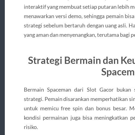
interaktif yang membuat setiap putaran lebih 
menawarkan versi demo, sehingga pemain bisa
strategi sebelum bertaruh dengan uang asli. H
yang aman dan menyenangkan, terutama bagi p
Strategi Bermain dan Ke
Spacem
Bermain Spaceman dari Slot Gacor bukan s
strategi. Pemain disarankan memperhatikan sim
untuk memicu free spin dan bonus besar. M
kondisi permainan juga bisa meningkatkan 
risiko.