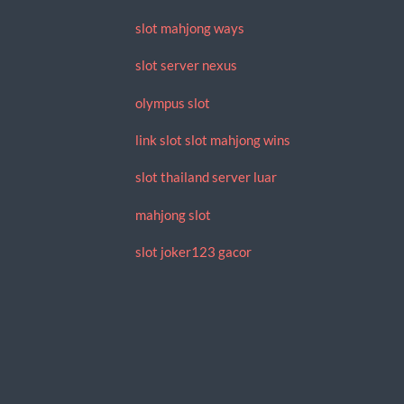
slot mahjong ways
slot server nexus
olympus slot
link slot slot mahjong wins
slot thailand server luar
mahjong slot
slot joker123 gacor