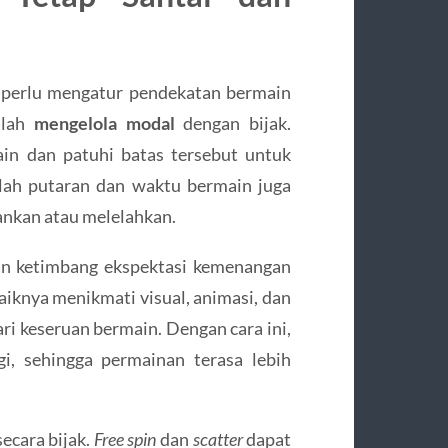
 perlu mengatur pendekatan bermain
alah
mengelola modal
dengan bijak.
in dan patuhi batas tersebut untuk
lah putaran dan waktu bermain juga
ankan atau melelahkan.
nan ketimbang ekspektasi kemenangan
iknya menikmati visual, animasi, dan
ari keseruan bermain. Dengan cara ini,
i, sehingga permainan terasa lebih
ecara bijak.
Free spin
dan
scatter
dapat