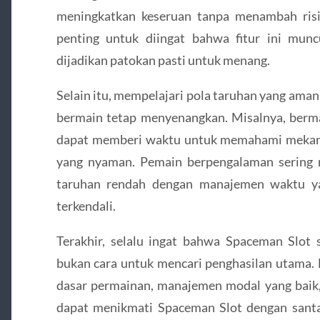
meningkatkan keseruan tanpa menambah risi
penting untuk diingat bahwa fitur ini muncu
dijadikan patokan pasti untuk menang.
Selain itu, mempelajari pola taruhan yang am
bermain tetap menyenangkan. Misalnya, bermai
dapat memberi waktu untuk memahami mekan
yang nyaman. Pemain berpengalaman sering
taruhan rendah dengan manajemen waktu ya
terkendali.
Terakhir, selalu ingat bahwa Spaceman Slot 
bukan cara untuk mencari penghasilan utam
dasar permainan, manajemen modal yang baik,
dapat menikmati Spaceman Slot dengan santa