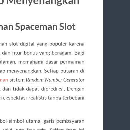
an Spaceman Slot
n slot digital yang populer karena
dan fitur bonus yang beragam. Bagi
alaman, memahami dasar permainan
tap menyenangkan. Setiap putaran di
man
sistem
Random Number Generator
ak dan tidak dapat diprediksi. Dengan
ekspektasi realistis tanpa terbebani
bol-simbol utama, garis pembayaran
,
wild
, dan
free spin
. Setiap fitur ini