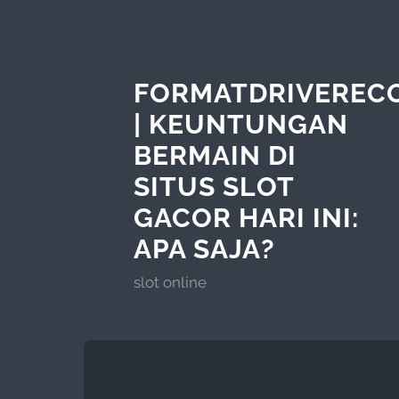
FORMATDRIVEREC
| KEUNTUNGAN
BERMAIN DI
SITUS SLOT
GACOR HARI INI:
APA SAJA?
slot online