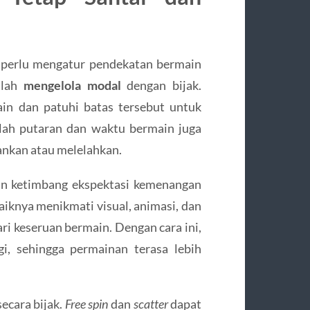
 perlu mengatur pendekatan bermain
alah
mengelola modal
dengan bijak.
in dan patuhi batas tersebut untuk
lah putaran dan waktu bermain juga
ankan atau melelahkan.
nan ketimbang ekspektasi kemenangan
iknya menikmati visual, animasi, dan
ari keseruan bermain. Dengan cara ini,
i, sehingga permainan terasa lebih
ecara bijak.
Free spin
dan
scatter
dapat