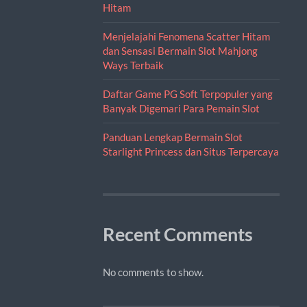
Hitam
Menjelajahi Fenomena Scatter Hitam
dan Sensasi Bermain Slot Mahjong
Ways Terbaik
Daftar Game PG Soft Terpopuler yang
Banyak Digemari Para Pemain Slot
Panduan Lengkap Bermain Slot
Starlight Princess dan Situs Terpercaya
Recent Comments
No comments to show.