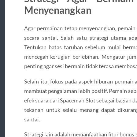
Menyenangkan
Agar permainan tetap menyenangkan, pemain
secara santai. Salah satu strategi utama ad
Tentukan batas taruhan sebelum mulai berma
mencegah kerugian berlebihan. Mengatur jum
penting agar sesi bermain tidak terasa membos
Selain itu, fokus pada aspek hiburan permai
membuat pengalaman lebih positif. Pemain seba
efek suara dari Spaceman Slot sebagai bagian d
tekanan untuk selalu menang dapat dikurang
santai.
Strategi lain adalah memanfaatkan fitur bonus s