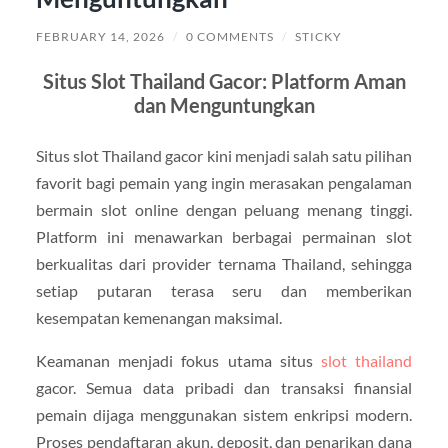
FEBRUARY 14, 2026
/
0 COMMENTS
/
STICKY
Situs Slot Thailand Gacor: Platform Aman
dan Menguntungkan
Situs slot Thailand gacor kini menjadi salah satu pilihan
favorit bagi pemain yang ingin merasakan pengalaman
bermain slot online dengan peluang menang tinggi.
Platform ini menawarkan berbagai permainan slot
berkualitas dari provider ternama Thailand, sehingga
setiap putaran terasa seru dan memberikan
kesempatan kemenangan maksimal.
Keamanan menjadi fokus utama situs
slot thailand
gacor. Semua data pribadi dan transaksi finansial
pemain dijaga menggunakan sistem enkripsi modern.
Proses pendaftaran akun, deposit, dan penarikan dana