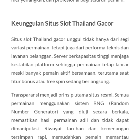
Keunggulan Situs Slot Thailand Gacor
Situs slot Thailand gacor unggul tidak hanya dari segi
variasi permainan, tetapi juga dari performa teknis dan
layanan pelanggan. Server berkapasitas tinggi menjaga
kestabilan platform sehingga permainan tetap lancar
meski banyak pemain aktif bersamaan, terutama saat
fitur bonus atau free spin sedang berlangsung.
Transparansi menjadi prinsip utama situs resmi. Semua
permainan menggunakan sistem RNG (Random
Number Generator) yang diuji secara berkala,
memastikan hasil permainan adil dan tidak dapat
dimanipulasi. Riwayat taruhan dan kemenangan
tersimpan rapi, memudahkan pemain memantau