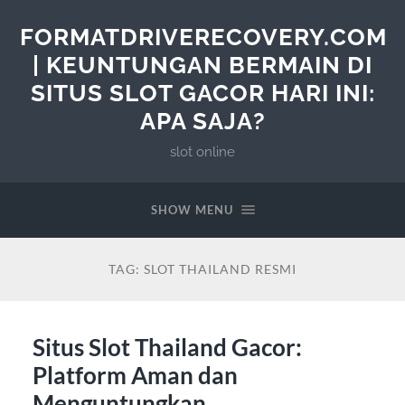
FORMATDRIVERECOVERY.COM
| KEUNTUNGAN BERMAIN DI
SITUS SLOT GACOR HARI INI:
APA SAJA?
slot online
SHOW MENU
TAG:
SLOT THAILAND RESMI
Situs Slot Thailand Gacor:
Platform Aman dan
Menguntungkan